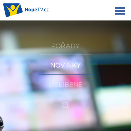
POŘADY
NOVINKY
OBLÍBENÉ