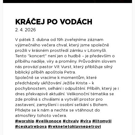
KRÁČEJ PO VODÁCH
2. 4. 2026
V pátek 3. dubna od 19h zveřejníme záznam
výjimečného večera chval, který jsme společně
prožili v krásném prostředí zámku v Litomyšli.
Tento "koncert" není jen o hudbě – je především o
příběhu naděje, víry a proměny. Průvodním slovem
nás provází pastor Vít Vurst, který přibližuje silný
biblický příběh apoštola Petra.
Společně se vracíme k momentům, které
předcházely ukřižování Ježíše Krista – k
pochybnostem, selhání i odpuštění. Příběh, který je i
dnes překvapivě aktuální. Velikonoční tématika se
zde prolíná s chválami a vytváří prostor pro
zastavení, zamyšlení i osobní setkání s Bohem.
Přidejte se k nám a nechte se vtáhnout do
atmosféry tohoto večera.
#worship
#velikonoce
#chvaly
#víra
#litomyšl
#ceskatrebova
#reknetetohlavnepetrovi