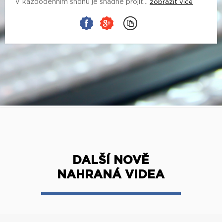
V každodenním shonu je snadné projít...
zobrazit více
DALŠÍ NOVĚ
NAHRANÁ VIDEA