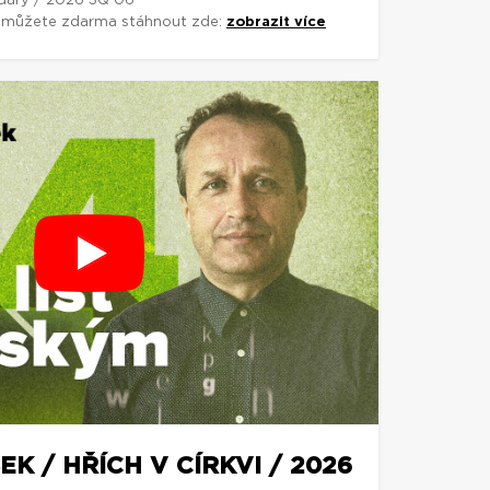
 dary / 2026 3Q 06
si můžete zdarma stáhnout zde:
zobrazit více
K / HŘÍCH V CÍRKVI / 2026