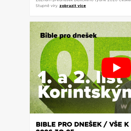
Záznam přednášek Biblického týdne 2026 České
Stupně víry.
zobrazit více
BIBLE PRO DNEŠEK / VŠE K 