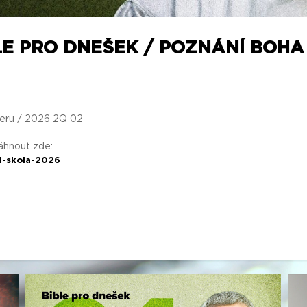
LE PRO DNEŠEK / POZNÁNÍ BOH
teru / 2026 2Q 02
táhnout zde:
i-skola-2026