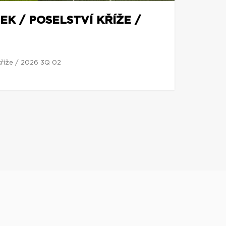
EK / POSELSTVÍ KŘÍŽE /
 kříže / 2026 3Q 02