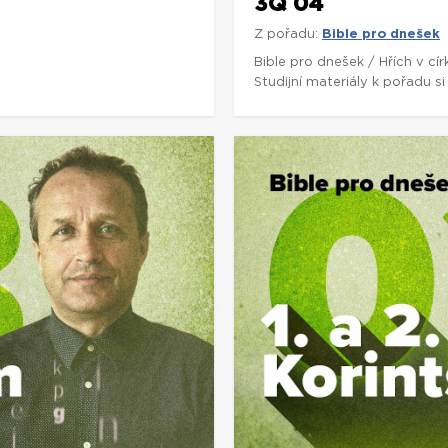
3Q 04
Z pořadu:
Bible pro dnešek
5
Bible pro dnešek / Hřích v cí
Studijní materiály k pořadu 