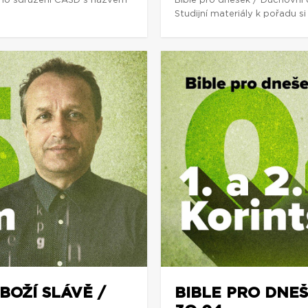
ho sdružení CASD s názvem
Bible pro dnešek / Duchovní
Studijní materiály k pořadu 
BOŽÍ SLÁVĚ /
BIBLE PRO DNEŠE