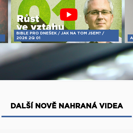
BIBLE PRO DNEŠEK / JAK NA TOM JSEM? /
2026 2Q 01
A
DALŠÍ NOVĚ NAHRANÁ VIDEA