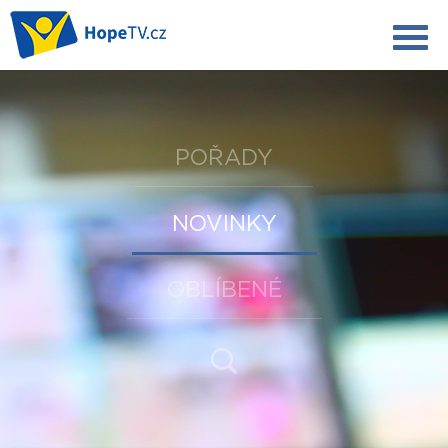
POŘADY
NOVINKY
OBLÍBENÉ