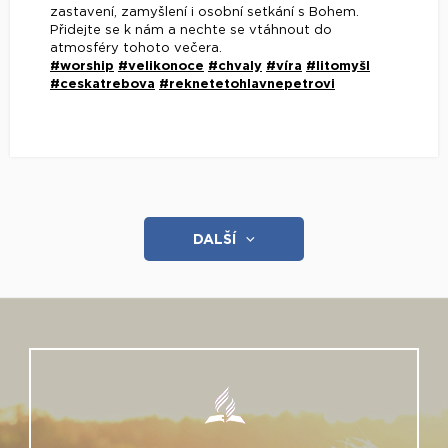
zastavení, zamyšlení i osobní setkání s Bohem.
Přidejte se k nám a nechte se vtáhnout do
atmosféry tohoto večera.
#worship
#velikonoce
#chvaly
#víra
#litomyšl
#ceskatrebova
#reknetetohlavnepetrovi
DALŠÍ