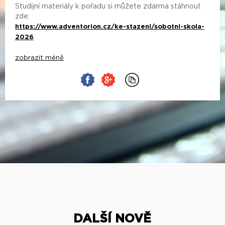
Studijní materiály k pořadu si můžete zdarma stáhnout
zde:
https://www.adventorion.cz/ke-stazeni/sobotni-skola-
2026
zobrazit méně
DALŠÍ NOVĚ