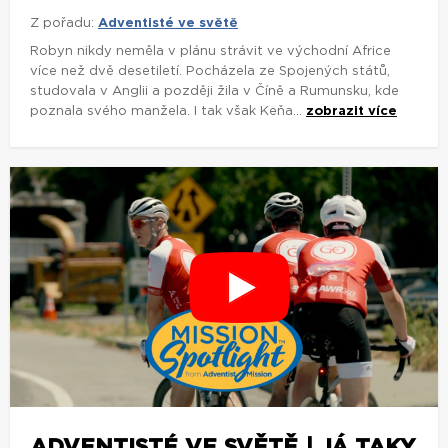
Z pořadu:
Adventisté ve světě
Robyn nikdy neměla v plánu strávit ve východní Africe
více než dvě desetiletí. Pocházela ze Spojených států,
studovala v Anglii a později žila v Číně a Rumunsku, kde
poznala svého manžela. I tak však Keňa...
zobrazit více
ADVENTISTÉ VE SVĚTĚ | JÁ TAKY