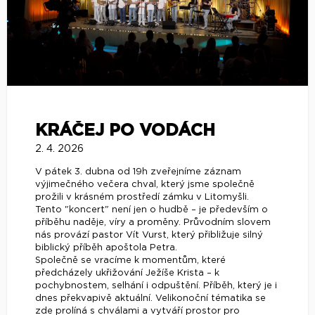
KRÁČEJ PO VODÁCH
2. 4. 2026
V pátek 3. dubna od 19h zveřejníme záznam
výjimečného večera chval, který jsme společně
prožili v krásném prostředí zámku v Litomyšli.
Tento "koncert" není jen o hudbě – je především o
příběhu naděje, víry a proměny. Průvodním slovem
nás provází pastor Vít Vurst, který přibližuje silný
biblický příběh apoštola Petra.
Společně se vracíme k momentům, které
předcházely ukřižování Ježíše Krista – k
pochybnostem, selhání i odpuštění. Příběh, který je i
dnes překvapivě aktuální. Velikonoční tématika se
zde prolíná s chválami a vytváří prostor pro