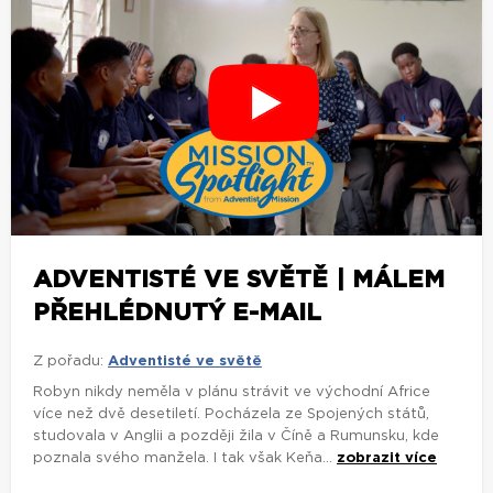
ADVENTISTÉ VE SVĚTĚ | MÁLEM
PŘEHLÉDNUTÝ E-MAIL
Z pořadu:
Adventisté ve světě
Robyn nikdy neměla v plánu strávit ve východní Africe
více než dvě desetiletí. Pocházela ze Spojených států,
studovala v Anglii a později žila v Číně a Rumunsku, kde
poznala svého manžela. I tak však Keňa...
zobrazit více