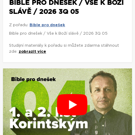
BIBLE PRO DNEŠEK / VŠE K BOŽÍ
SLÁVĚ / 2026 3Q 05
Z pořadu:
Bible pro dnešek
Bible pro dnešek / Vše k Boží slávě / 2026 3Q 05
Studijní materiály k pořadu si můžete zdarma stáhnout
zde:
zobrazit více