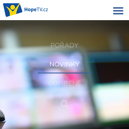
POŘADY
NOVINKY
OBLÍBENÉ