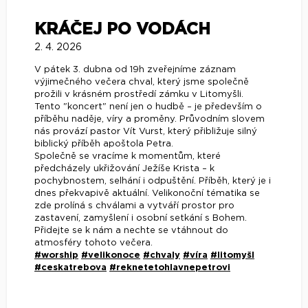
KRÁČEJ PO VODÁCH
2. 4. 2026
V pátek 3. dubna od 19h zveřejníme záznam
výjimečného večera chval, který jsme společně
prožili v krásném prostředí zámku v Litomyšli.
Tento "koncert" není jen o hudbě – je především o
příběhu naděje, víry a proměny. Průvodním slovem
nás provází pastor Vít Vurst, který přibližuje silný
biblický příběh apoštola Petra.
Společně se vracíme k momentům, které
předcházely ukřižování Ježíše Krista – k
pochybnostem, selhání i odpuštění. Příběh, který je i
dnes překvapivě aktuální. Velikonoční tématika se
zde prolíná s chválami a vytváří prostor pro
zastavení, zamyšlení i osobní setkání s Bohem.
Přidejte se k nám a nechte se vtáhnout do
atmosféry tohoto večera.
#worship
#velikonoce
#chvaly
#víra
#litomyšl
#ceskatrebova
#reknetetohlavnepetrovi