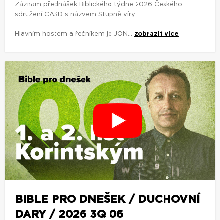
Záznam přednášek Biblického týdne 2026 Českého
sdružení CASD s názvem Stupně víry.
Hlavním hostem a řečníkem je JON...
zobrazit více
BIBLE PRO DNEŠEK / DUCHOVNÍ
DARY / 2026 3Q 06