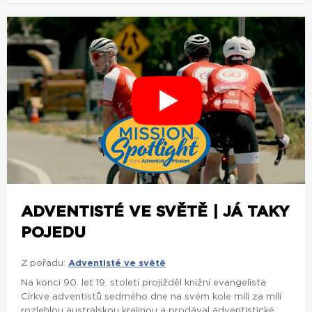
ADVENTISTÉ VE SVĚTĚ | JÁ TAKY
POJEDU
Z pořadu:
Adventisté ve světě
Na konci 90. let 19. století projížděl knižní evangelista
Církve adventistů sedmého dne na svém kole míli za mílí
rozlehlou australskou krajinou a prodával adventistické