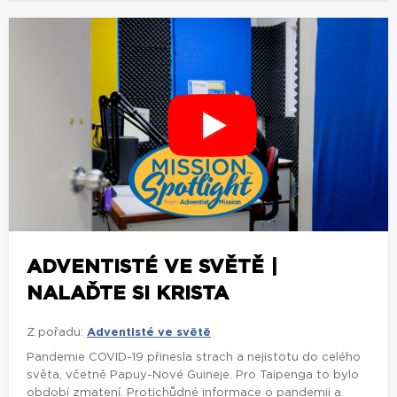
ADVENTISTÉ VE SVĚTĚ |
NALAĎTE SI KRISTA
Z pořadu:
Adventisté ve světě
Pandemie COVID-19 přinesla strach a nejistotu do celého
světa, včetně Papuy-Nové Guineje. Pro Taipenga to bylo
období zmatení. Protichůdné informace o pandemii a