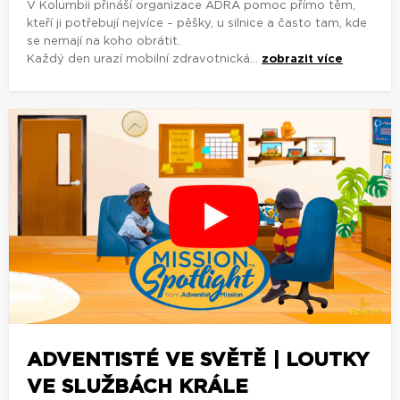
V Kolumbii přináší organizace ADRA pomoc přímo těm,
kteří ji potřebují nejvíce – pěšky, u silnice a často tam, kde
se nemají na koho obrátit.
Každý den urazí mobilní zdravotnická...
zobrazit více
ADVENTISTÉ VE SVĚTĚ | LOUTKY
VE SLUŽBÁCH KRÁLE