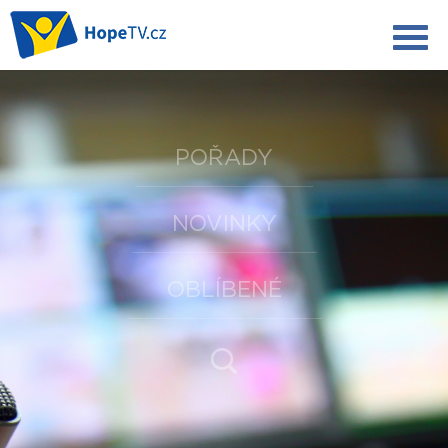
POŘADY
NOVINKY
OBLÍBENÉ