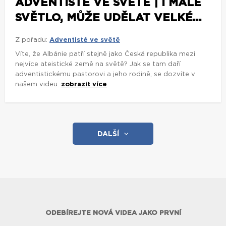
ADVENTISTÉ VE SVĚTĚ | I MALÉ
SVĚTLO, MŮŽE UDĚLAT VELKÉ...
Z pořadu:
Adventisté ve světě
Víte, že Albánie patří stejně jako Česká republika mezi
nejvíce ateistické země na světě? Jak se tam daří
adventistickému pastorovi a jeho rodině, se dozvíte v
našem videu.
zobrazit více
DALŠÍ
ODEBÍREJTE NOVÁ VIDEA JAKO PRVNÍ