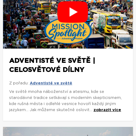
ADVENTISTÉ VE SVĚTĚ |
CELOSVĚTOVÉ DÍLNY
Z pořadu:
Adventisté ve světě
Ve světě mnoha náboženství a ateismu, kde se
starodávné tradice setkávají s moderním skepticismem,
kde rušná města i odlehlé vesnice hovoří každý jiným
jazykem... Jak můžeme skutečně oslovit...
zobrazit více