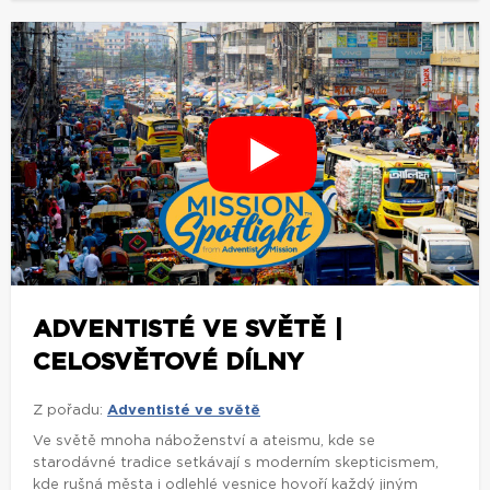
ADVENTISTÉ VE SVĚTĚ |
CELOSVĚTOVÉ DÍLNY
Z pořadu:
Adventisté ve světě
Ve světě mnoha náboženství a ateismu, kde se
starodávné tradice setkávají s moderním skepticismem,
kde rušná města i odlehlé vesnice hovoří každý jiným