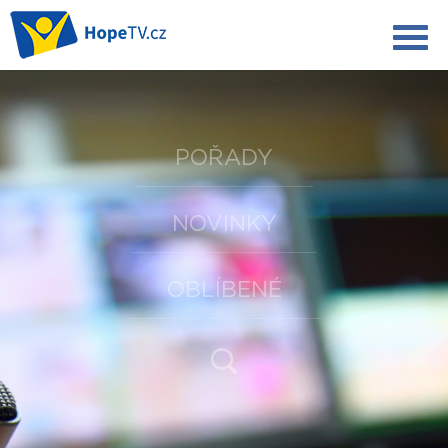
POŘADY
NOVINKY
OBLÍBENÉ