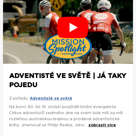
ADVENTISTÉ VE SVĚTĚ | JÁ TAKY
POJEDU
Z pořadu:
Adventisté ve světě
Na konci 90. let 19. století projížděl knižní evangelista
Církve adventistů sedmého dne na svém kole míli za mílí
rozlehlou australskou krajinou a prodával adventistické
knihy. Jmenoval se Philip Reekie. Jeho...
zobrazit více