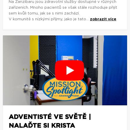
Na Zanzibaru jsou zdravotní služby dostupné v různých
zařízeních. Mnoho pacientů se však stále rozhoduje přijít
sem kvůli tomu, jak se s nimi zachází.
V komunitě s nízkými příjmy, jako je tato...
zobrazit více
ADVENTISTÉ VE SVĚTĚ |
NALAĎTE SI KRISTA