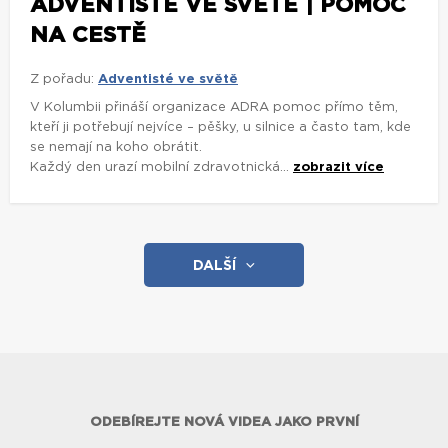
ADVENTISTÉ VE SVĚTĚ | POMOC
NA CESTĚ
Z pořadu:
Adventisté ve světě
V Kolumbii přináší organizace ADRA pomoc přímo těm,
kteří ji potřebují nejvíce – pěšky, u silnice a často tam, kde
se nemají na koho obrátit.
Každý den urazí mobilní zdravotnická...
zobrazit více
DALŠÍ
ODEBÍREJTE NOVÁ VIDEA JAKO PRVNÍ