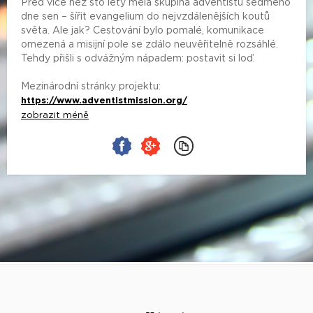
Před více než sto lety měla skupina adventistů sedmého
dne sen – šířit evangelium do nejvzdálenějších koutů
světa. Ale jak? Cestování bylo pomalé, komunikace
omezená a misijní pole se zdálo neuvěřitelně rozsáhlé.
Tehdy přišli s odvážným nápadem: postavit si loď.
Mezinárodní stránky projektu:
https://www.adventistmission.org/
zobrazit méně