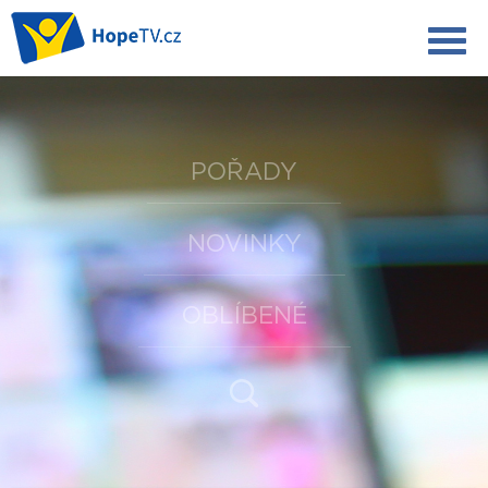
POŘADY
NOVINKY
OBLÍBENÉ