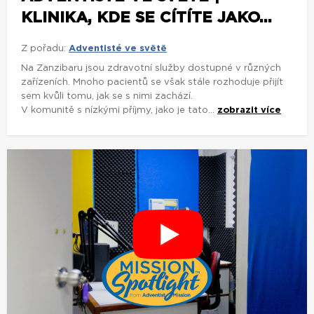
KLINIKA, KDE SE CÍTÍTE JAKO...
Z pořadu:
Adventisté ve světě
Na Zanzibaru jsou zdravotní služby dostupné v různých
zařízeních. Mnoho pacientů se však stále rozhoduje přijít
sem kvůli tomu, jak se s nimi zachází.
V komunitě s nízkými příjmy, jako je tato...
zobrazit více