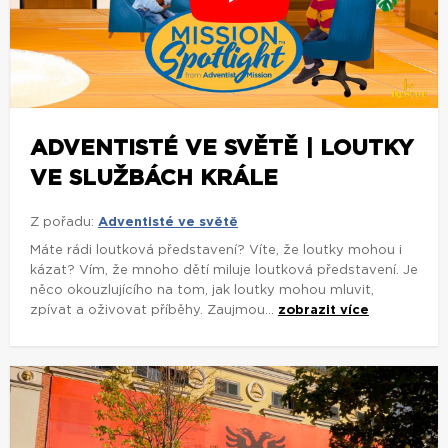
ADVENTISTÉ VE SVĚTĚ | LOUTKY
VE SLUŽBÁCH KRÁLE
Z pořadu:
Adventisté ve světě
Máte rádi loutková představení? Víte, že loutky mohou i
kázat? Vím, že mnoho dětí miluje loutková představení. Je
něco okouzlujícího na tom, jak loutky mohou mluvit,
zpívat a oživovat příběhy. Zaujmou...
zobrazit více