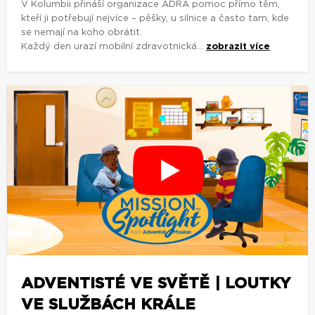
V Kolumbii přináší organizace ADRA pomoc přímo těm,
kteří ji potřebují nejvíce – pěšky, u silnice a často tam, kde
se nemají na koho obrátit.
Každý den urazí mobilní zdravotnická...
zobrazit více
ADVENTISTÉ VE SVĚTĚ | LOUTKY
VE SLUŽBÁCH KRÁLE