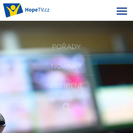
POŘADY
NOVINKY
OBLÍBENÉ