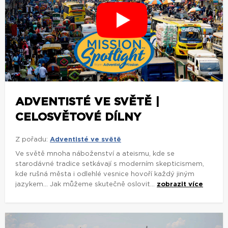
ADVENTISTÉ VE SVĚTĚ |
CELOSVĚTOVÉ DÍLNY
Z pořadu:
Adventisté ve světě
Ve světě mnoha náboženství a ateismu, kde se
starodávné tradice setkávají s moderním skepticismem,
kde rušná města i odlehlé vesnice hovoří každý jiným
jazykem... Jak můžeme skutečně oslovit...
zobrazit více