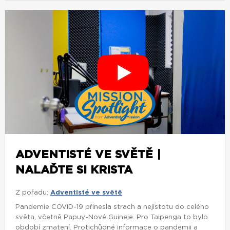
ADVENTISTÉ VE SVĚTĚ |
NALAĎTE SI KRISTA
Z pořadu:
Adventisté ve světě
Pandemie COVID-19 přinesla strach a nejistotu do celého
světa, včetně Papuy-Nové Guineje. Pro Taipenga to bylo
období zmatení. Protichůdné informace o pandemii a