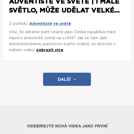
ADVENTISTÉ VE SVĚTĚ | I MALÉ
SVĚTLO, MŮŽE UDĚLAT VELKÉ...
Z pořadu:
Adventisté ve světě
Víte, že Albánie patří stejně jako Česká republika mezi
nejvíce ateistické země na světě? Jak se tam daří
adventistickému pastorovi a jeho rodině, se dozvíte v
našem videu.
zobrazit více
DALŠÍ
ODEBÍREJTE NOVÁ VIDEA JAKO PRVNÍ