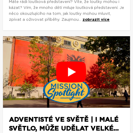
Máte rádi loutková představení? Víte, že loutky mohou i
kázat? Vím, že mnoho dětí miluje loutková představení. Je
něco okouzlujícího na tom, jak loutky mohou mluvit,
zpívat a oživovat příběhy. Zaujmou...
zobrazit více
ADVENTISTÉ VE SVĚTĚ | I MALÉ
SVĚTLO, MŮŽE UDĚLAT VELKÉ...