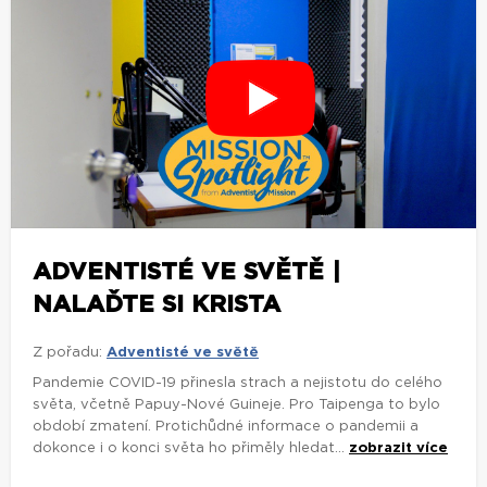
ADVENTISTÉ VE SVĚTĚ |
NALAĎTE SI KRISTA
Z pořadu:
Adventisté ve světě
Pandemie COVID-19 přinesla strach a nejistotu do celého
světa, včetně Papuy-Nové Guineje. Pro Taipenga to bylo
období zmatení. Protichůdné informace o pandemii a
dokonce i o konci světa ho přiměly hledat...
zobrazit více