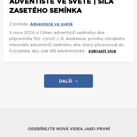
ADVENTISTÉ VE SVĚTĚ | SÍLA
ZASETÉHO SEMÍNKA
Z pořadu:
Adventisté ve světě
V roce 2024 si Církev adventistů sedmého dne
připomněla 150. výročí J. N. Andrewse, prvního oficiálního
misionáře adventistů sedmého dne, který přicestoval do
Švýcarska, aby zde šířil adventistické...
zobrazit více
DALŠÍ
ODEBÍREJTE NOVÁ VIDEA JAKO PRVNÍ