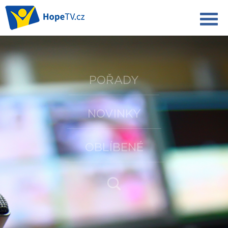
POŘADY
NOVINKY
OBLÍBENÉ