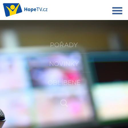
POŘADY
NOVINKY
OBLÍBENÉ