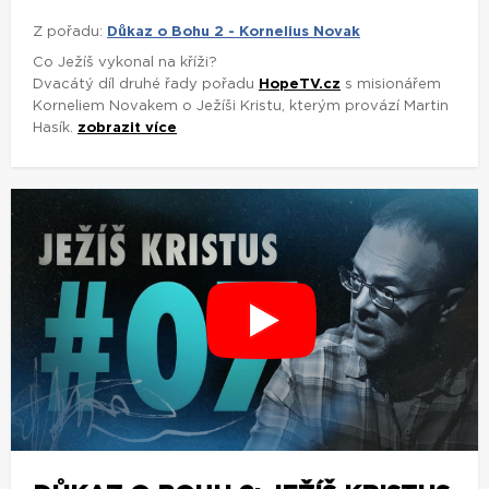
Z pořadu:
Důkaz o Bohu 2 - Kornelius Novak
Co Ježíš vykonal na kříži?
Dvacátý díl druhé řady pořadu
HopeTV.cz
s misionářem
Korneliem Novakem o Ježíši Kristu, kterým provází Martin
Hasík.
zobrazit více