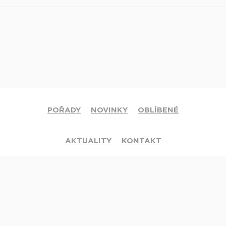
POŘADY
NOVINKY
OBLÍBENÉ
AKTUALITY
KONTAKT
© 2020 Církev adventistů s.d. Všechna práva vyhrazena.
Jsme členy mezinárodní sítě televizí
Hope Channel
. Své dotazy či