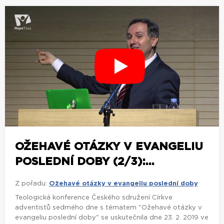
OŽEHAVÉ OTÁZKY V EVANGELIU
POSLEDNÍ DOBY (2/3):...
Z pořadu:
Ožehavé otázky v evangeliu poslední doby
Teologická konference Českého sdružení Církve
adventistů sedmého dne s tématem "Ožehavé otázky v
evangeliu poslední doby" se uskutečnila dne 23. 2. 2019 ve