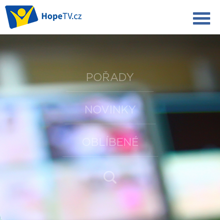
POŘADY
NOVINKY
OBLÍBENÉ