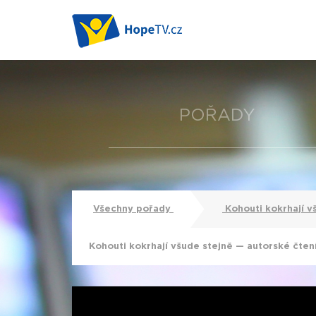
POŘADY
Všechny pořady
Kohouti kokrhají v
Kohouti kokrhají všude stejně — autorské čten