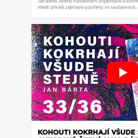
Jan Bárta, ředitel humanitární organizace a ilust
mládí, přináší zajímavé postřehy ze současnosti, a
KOHOUTI KOKRHAJÍ VŠUDE 