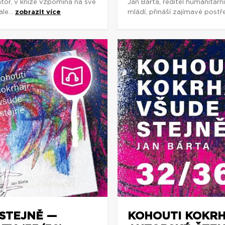
rátor, v knize vzpomíná na své
Jan Bárta, ředitel humanitárn
le...
zobrazit více
mládí, přináší zajímavé postř
STEJNĚ —
KOHOUTI KOKRH