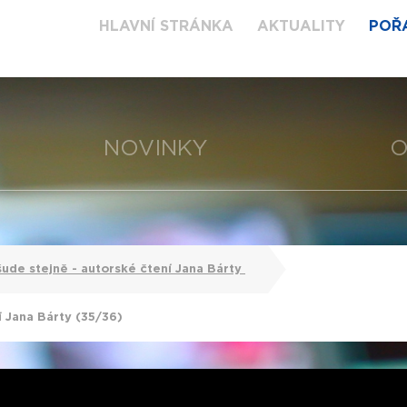
HLAVNÍ STRÁNKA
AKTUALITY
POŘ
NOVINKY
O
šude stejně - autorské čtení Jana Bárty
í Jana Bárty (35/36)