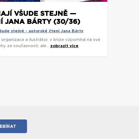
AJÍ VŠUDE STEJNĚ —
 JANA BÁRTY (30/36)
šude stejně - autorské čtení Jana Bárty
í organizace a ilustrátor, v knize vzpomíná na své
ehy ze současnosti, ale...
zobrazit více