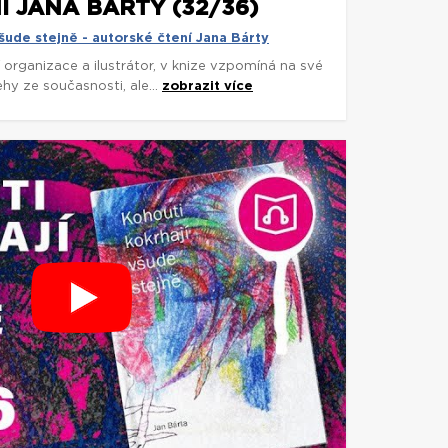
 JANA BÁRTY (32/36)
šude stejně - autorské čtení Jana Bárty
í organizace a ilustrátor, v knize vzpomíná na své
ehy ze současnosti, ale...
zobrazit více