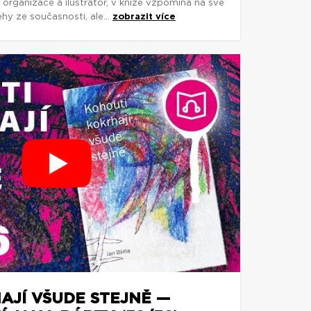
í organizace a ilustrátor, v knize vzpomíná na své
ehy ze současnosti, ale...
zobrazit více
AJÍ VŠUDE STEJNĚ —