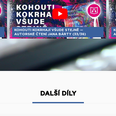
KOHOUTI KOKRHAJÍ VŠUDE STEJNĚ —
K
AUTORSKÉ ČTENÍ JANA BÁRTY (33/36)
A
DALŠÍ DÍLY