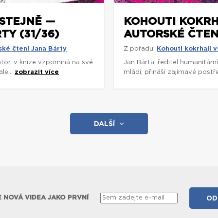
STEJNĚ —
KOHOUTI KOKRH
Y (31/36)
AUTORSKÉ ČTENÍ
ské čtení Jana Bárty
Z pořadu:
Kohouti kokrhají v
rátor, v knize vzpomíná na své
Jan Bárta, ředitel humanitárn
le...
zobrazit více
mládí, přináší zajímavé postř
DALŠÍ
 NOVÁ VIDEA JAKO PRVNÍ