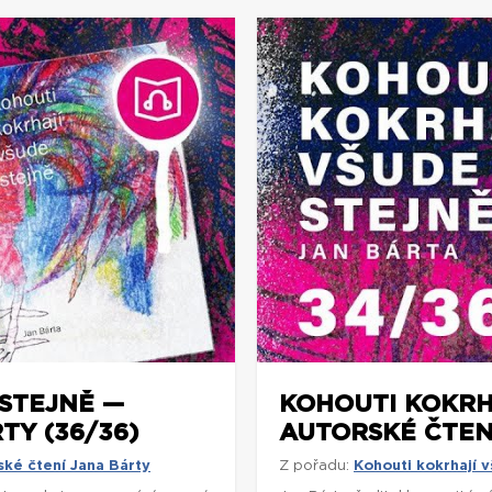
STEJNĚ —
KOHOUTI KOKRH
TY (36/36)
AUTORSKÉ ČTENÍ
ské čtení Jana Bárty
Z pořadu:
Kohouti kokrhají v