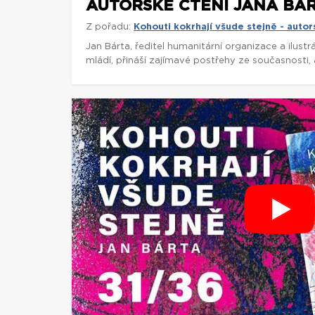
AUTORSKÉ ČTENÍ JANA BÁR
Z pořadu:
Kohouti kokrhají všude stejně - autor
Jan Bárta, ředitel humanitární organizace a ilust
mládí, přináší zajímavé postřehy ze současnosti, a