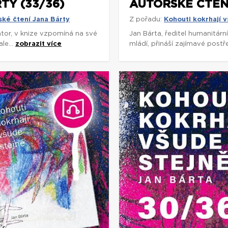
TY (33/36)
AUTORSKÉ ČTENÍ
ské čtení Jana Bárty
Z pořadu:
Kohouti kokrhají v
rátor, v knize vzpomíná na své
Jan Bárta, ředitel humanitárn
le...
zobrazit více
mládí, přináší zajímavé postř