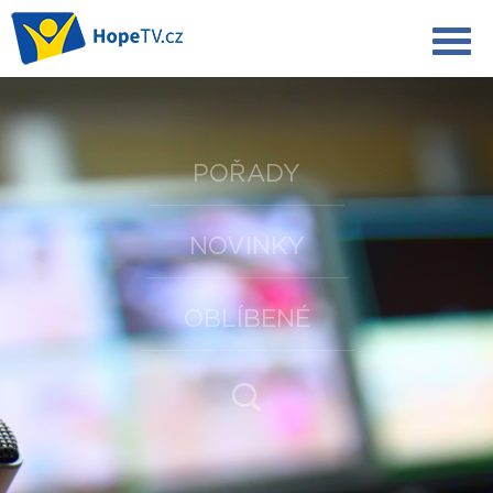
POŘADY
NOVINKY
OBLÍBENÉ