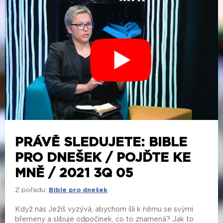
PRÁVĚ SLEDUJETE: BIBLE
PRO DNEŠEK / POJĎTE KE
MNĚ / 2021 3Q 05
Z pořadu:
Bible pro dnešek
Když nás Ježíš vyzývá, abychom šli k němu se svými
břemeny a slibuje odpočinek, co to znamená? Jak to