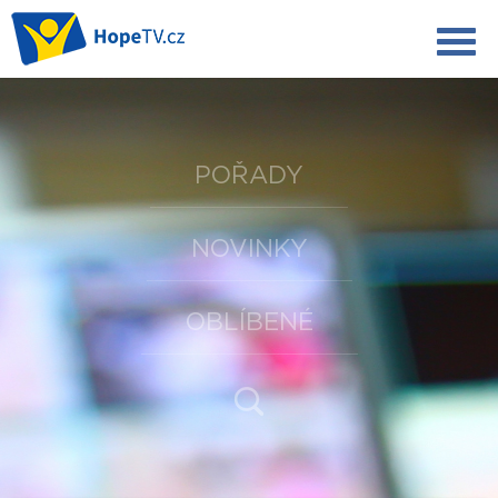
POŘADY
NOVINKY
OBLÍBENÉ