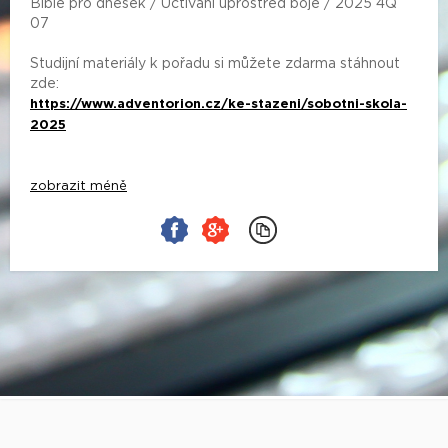
Bible pro dnešek / Uctívání uprostřed boje / 2025 4Q
07
Studijní materiály k pořadu si můžete zdarma stáhnout
zde:
https://www.adventorion.cz/ke-stazeni/sobotni-skola-
2025
zobrazit méně