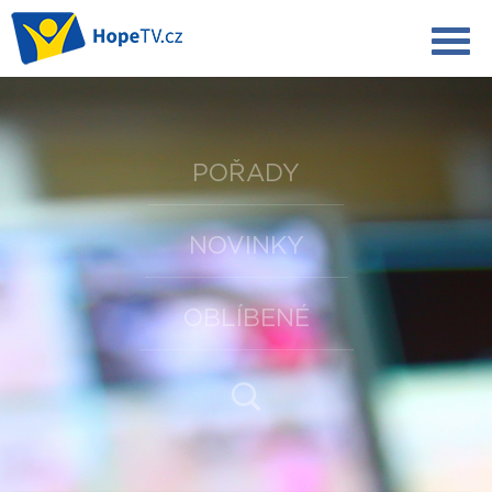
POŘADY
NOVINKY
OBLÍBENÉ