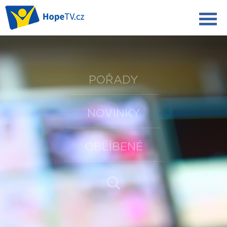
POŘADY
NOVINKY
OBLÍBENÉ