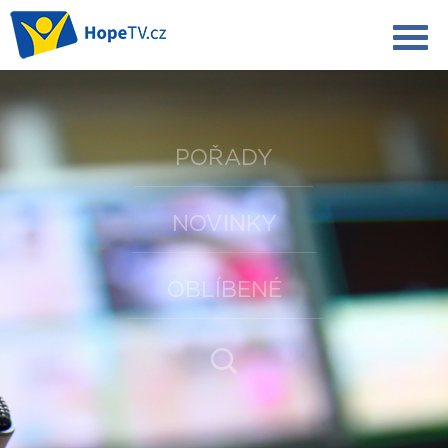
POŘADY
NOVINKY
OBLÍBENÉ