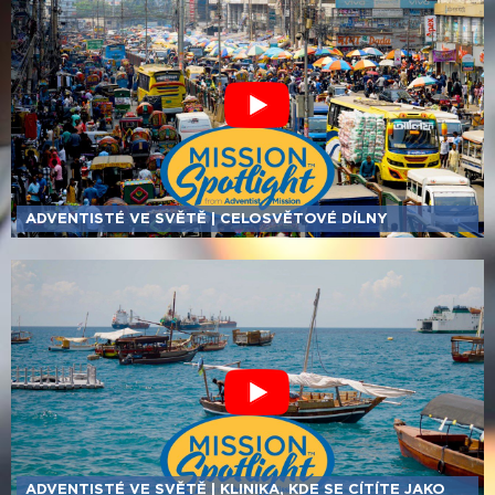
ADVENTISTÉ VE SVĚTĚ | CELOSVĚTOVÉ DÍLNY
ADVENTISTÉ VE SVĚTĚ | KLINIKA, KDE SE CÍTÍTE JAKO