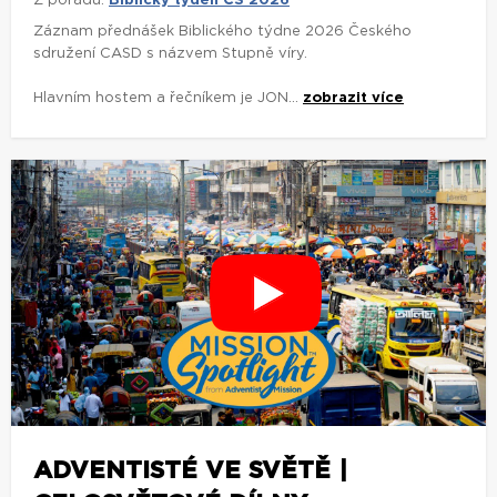
Z pořadu:
Biblický týden ČS 2026
Záznam přednášek Biblického týdne 2026 Českého
sdružení CASD s názvem Stupně víry.
Hlavním hostem a řečníkem je JON...
zobrazit více
ADVENTISTÉ VE SVĚTĚ |