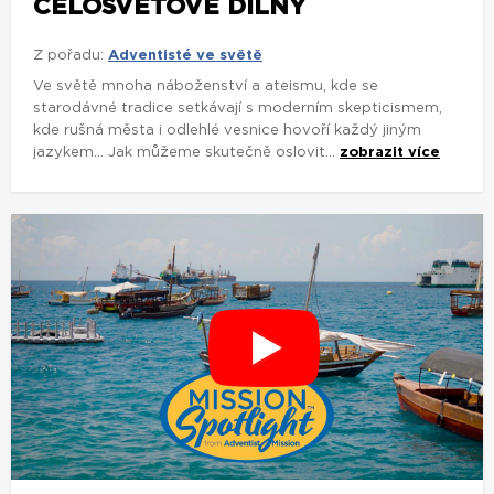
CELOSVĚTOVÉ DÍLNY
Z pořadu:
Adventisté ve světě
Ve světě mnoha náboženství a ateismu, kde se
starodávné tradice setkávají s moderním skepticismem,
kde rušná města i odlehlé vesnice hovoří každý jiným
jazykem... Jak můžeme skutečně oslovit...
zobrazit více