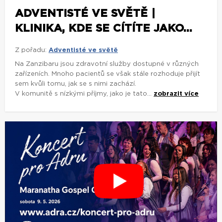
ADVENTISTÉ VE SVĚTĚ |
KLINIKA, KDE SE CÍTÍTE JAKO...
Z pořadu:
Adventisté ve světě
Na Zanzibaru jsou zdravotní služby dostupné v různých
zařízeních. Mnoho pacientů se však stále rozhoduje přijít
sem kvůli tomu, jak se s nimi zachází.
V komunitě s nízkými příjmy, jako je tato...
zobrazit více