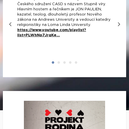
Českého sdružení CASD s názvem Stupně víry.
Hlavním hostem a řečníkem je JON PAULIEN,
kazatel, teolog, dlouholetý profesor Nového
zákona na Andrews University a vedoucí katedry
religionistiky na Loma Linda University.
https://www.youtube.com/playlist?
list=PLWhNp7JrgKe...