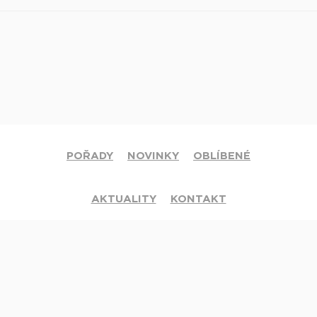
POŘADY
NOVINKY
OBLÍBENÉ
AKTUALITY
KONTAKT
© 2020 Církev adventistů s.d. Všechna práva vyhrazena.
Jsme členy mezinárodní sítě televizí
Hope Channel
. Své dotazy či