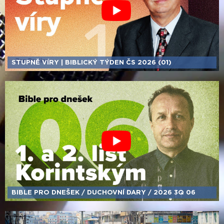
STUPNĚ VÍRY | BIBLICKÝ TÝDEN ČS 2026 (01)
BIBLE PRO DNEŠEK /​ DUCHOVNÍ DARY /​ 2026 3Q 06