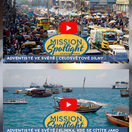
ADVENTISTÉ VE SVĚTĚ | CELOSVĚTOVÉ DÍLNY
ADVENTISTÉ VE SVĚTĚ | KLINIKA, KDE SE CÍTÍTE JAKO