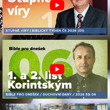
STUPNĚ VÍRY | BIBLICKÝ TÝDEN ČS 2026 (01)
BIBLE PRO DNEŠEK /​ DUCHOVNÍ DARY /​ 2026 3Q 06