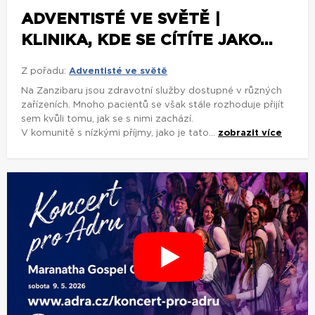
ADVENTISTÉ VE SVĚTĚ |
KLINIKA, KDE SE CÍTÍTE JAKO...
Z pořadu:
Adventisté ve světě
Na Zanzibaru jsou zdravotní služby dostupné v různých
zařízeních. Mnoho pacientů se však stále rozhoduje přijít
sem kvůli tomu, jak se s nimi zachází.
V komunitě s nízkými příjmy, jako je tato...
zobrazit více