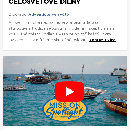
CELOSVĚTOVÉ DÍLNY
Z pořadu:
Adventisté ve světě
Ve světě mnoha náboženství a ateismu, kde se
starodávné tradice setkávají s moderním skepticismem,
kde rušná města i odlehlé vesnice hovoří každý jiným
jazykem... Jak můžeme skutečně oslovit...
zobrazit více