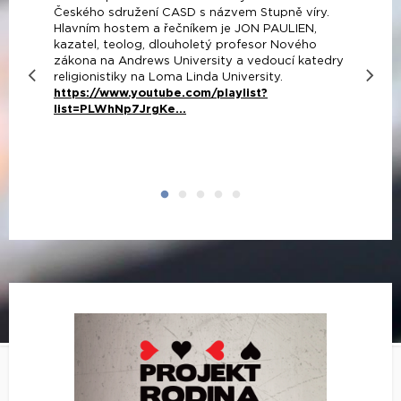
Českého sdružení CASD s názvem Stupně víry.
Hlavním hostem a řečníkem je JON PAULIEN,
kazatel, teolog, dlouholetý profesor Nového
zákona na Andrews University a vedoucí katedry
religionistiky na Loma Linda University.
https://www.youtube.com/playlist?
list=PLWhNp7JrgKe...