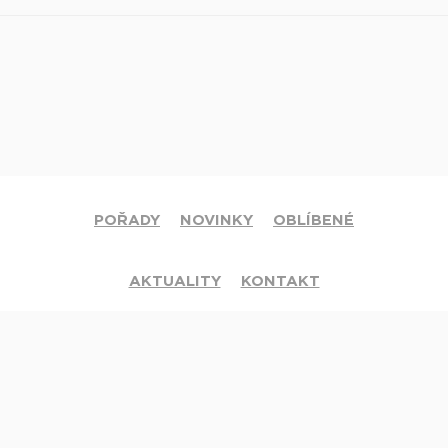
POŘADY
NOVINKY
OBLÍBENÉ
AKTUALITY
KONTAKT
© 2020 Církev adventistů s.d. Všechna práva vyhrazena.
Jsme členy mezinárodní sítě televizí
Hope Channel
. Své dotazy či