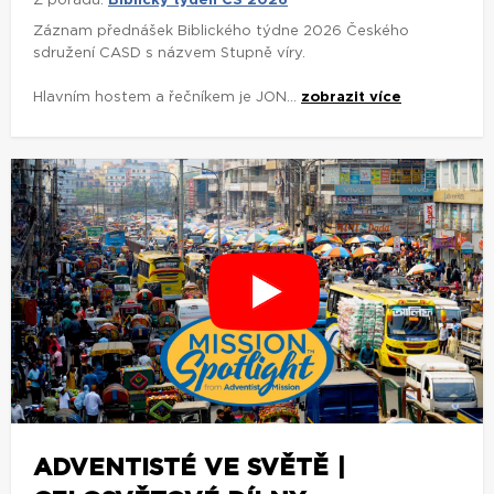
Z pořadu:
Biblický týden ČS 2026
Záznam přednášek Biblického týdne 2026 Českého
sdružení CASD s názvem Stupně víry.
Hlavním hostem a řečníkem je JON...
zobrazit více
ADVENTISTÉ VE SVĚTĚ |