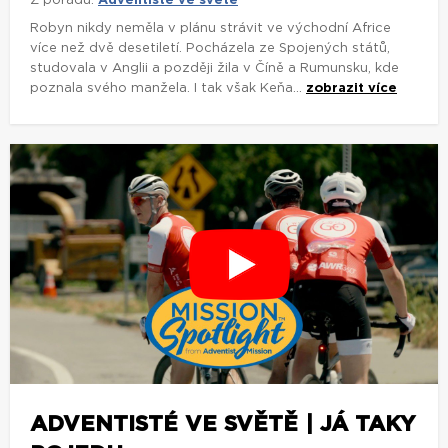
Z pořadu:
Adventisté ve světě
Robyn nikdy neměla v plánu strávit ve východní Africe
více než dvě desetiletí. Pocházela ze Spojených států,
studovala v Anglii a později žila v Číně a Rumunsku, kde
poznala svého manžela. I tak však Keňa...
zobrazit více
ADVENTISTÉ VE SVĚTĚ | JÁ TAKY