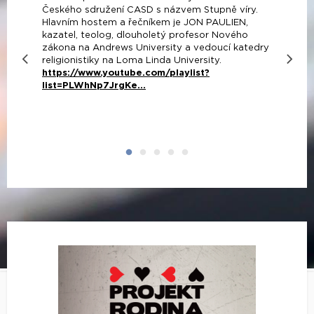
Českého sdružení CASD s názvem Stupně víry.
Hlavním hostem a řečníkem je JON PAULIEN,
kazatel, teolog, dlouholetý profesor Nového
zákona na Andrews University a vedoucí katedry
religionistiky na Loma Linda University.
https://www.youtube.com/playlist?
list=PLWhNp7JrgKe...