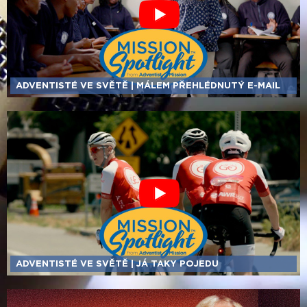
ADVENTISTÉ VE SVĚTĚ | MÁLEM PŘEHLÉDNUTÝ E-MAIL
ADVENTISTÉ VE SVĚTĚ | JÁ TAKY POJEDU