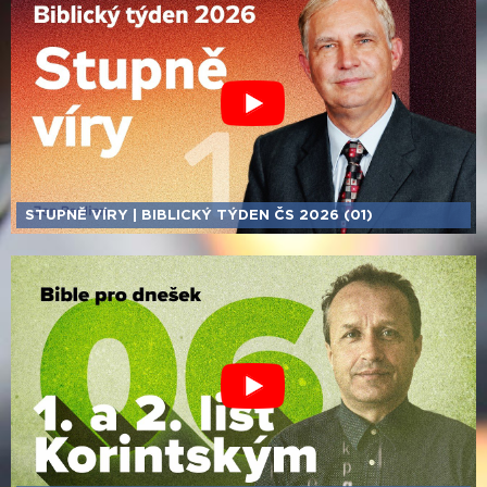
STUPNĚ VÍRY | BIBLICKÝ TÝDEN ČS 2026 (01)