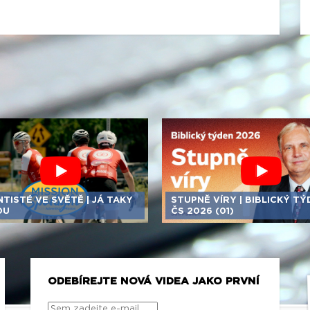
TISTÉ VE SVĚTĚ | JÁ TAKY
STUPNĚ VÍRY | BIBLICKÝ TÝ
DU
ČS 2026 (01)
ODEBÍREJTE NOVÁ VIDEA JAKO PRVNÍ