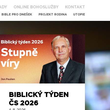
ADY
ONLINE BOHOSLUŽBY
KONTAKT
BIBLE PRO DNEŠEK
PROJEKT RODINA
UTOPIE
BIBLICKÝ TÝDEN
KO
ČS 2026
AD