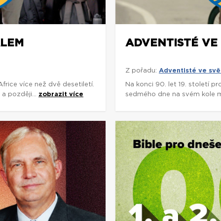
ÁLEM
ADVENTISTÉ VE 
Z pořadu:
Adventisté ve svě
rice více než dvě desetiletí.
Na konci 90. let 19. století p
a později...
zobrazit více
sedmého dne na svém kole míli