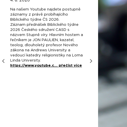
4. 8. 2026
8. 5. 2
Na našem Youtube najdete postupně
Srdečně
záznamy z právě probíhajícího
večer pl
Biblického týdne ČS 2026.
věnová
Záznam přednášek Biblického týdne
organiza
2026 Českého sdružení CASD s
v nároč
názvem Stupně víry. Hlavním hostem a
zahranič
řečníkem je JON PAULIEN, kazatel,
Koncert
teolog, dlouholetý profesor Nového
2026 od
zákona na Andrews University a
CASD Pr
vedoucí katedry religionistiky na Loma
Peroutk
Linda University.
Youtube
https://www.youtube.c...
přečíst více
Během v