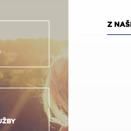
Z NA
V
UŽBY