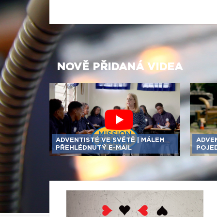
NOVĚ PŘIDANÁ VIDEA
ADVENTISTÉ VE SVĚTĚ | MÁLEM
ADVEN
PŘEHLÉDNUTÝ E-MAIL
POJE