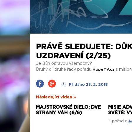
PRÁVĚ SLEDUJETE: DŮK
UZDRAVENÍ (2/25)
Je Bůh opravdu všemocný?
Druhý díl druhé řady pořadu
s misio
HopeTV.cz
Přidáno 23. 2. 2018
Následující videa »
MAJSTROVSKÉ DIELO: DVE
MISIE AD
STRANY VÁH (6/6)
SVĚTĚ: V
Z pořadu:
A