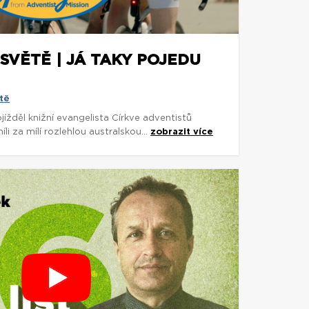
SVĚTĚ | JÁ TAKY POJEDU
tě
rojížděl knižní evangelista Církve adventistů
 za mílí rozlehlou australskou...
zobrazit více