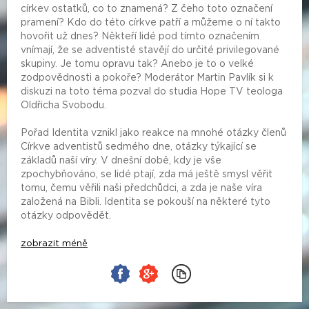
církev ostatků, co to znamená? Z čeho toto označení
pramení? Kdo do této církve patří a můžeme o ní takto
hovořit už dnes? Někteří lidé pod tímto označením
vnímají, že se adventisté stavějí do určité privilegované
skupiny. Je tomu opravu tak? Anebo je to o velké
zodpovědnosti a pokoře? Moderátor Martin Pavlík si k
diskuzi na toto téma pozval do studia Hope TV teologa
Oldřicha Svobodu.
Pořad Identita vznikl jako reakce na mnohé otázky členů
Církve adventistů sedmého dne, otázky týkající se
základů naší víry. V dnešní době, kdy je vše
zpochybňováno, se lidé ptají, zda má ještě smysl věřit
tomu, čemu věřili naši předchůdci, a zda je naše víra
založená na Bibli. Identita se pokouší na některé tyto
otázky odpovědět.
zobrazit méně