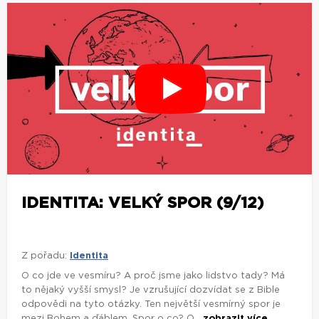
IDENTITA: VELKÝ SPOR (9/12)
Z pořadu:
Identita
O co jde ve vesmíru? A proč jsme jako lidstvo tady? Má
to nějaký vyšší smysl? Je vzrušující dozvídat se z Bible
odpovědi na tyto otázky. Ten největší vesmírný spor je
mezi Bohem a ďáblem. Spor o co? O...
zobrazit více