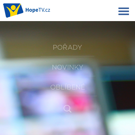
POŘADY
NOVINKY
OBLÍBENÉ