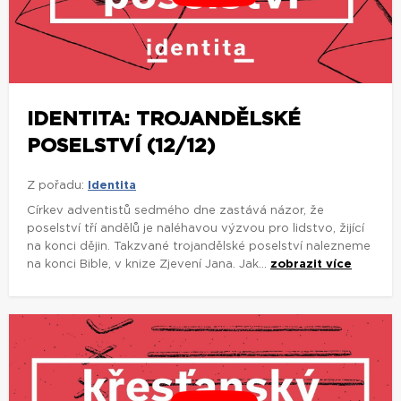
IDENTITA: TROJANDĚLSKÉ
POSELSTVÍ (12/12)
Z pořadu:
Identita
Církev adventistů sedmého dne zastává názor, že
poselství tří andělů je naléhavou výzvou pro lidstvo, žijící
na konci dějin. Takzvané trojandělské poselství nalezneme
na konci Bible, v knize Zjevení Jana. Jak...
zobrazit více