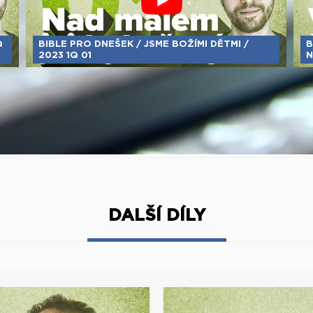
Q
BIBLE PRO DNEŠEK / JSME BOŽÍMI DĚTMI /
B
2023 1Q 01
N
DALŠÍ DÍLY