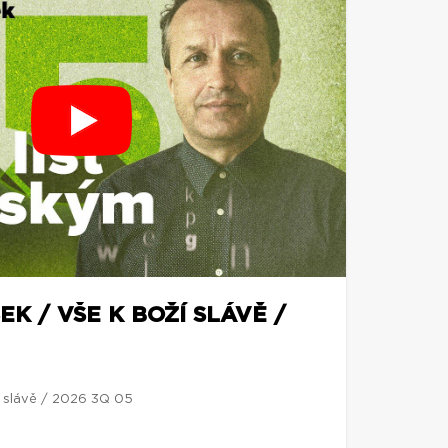
EK / VŠE K BOŽÍ SLÁVĚ /
í slávě / 2026 3Q 05