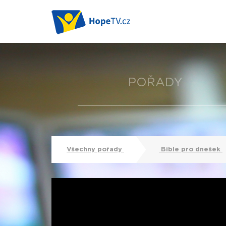
POŘADY
Všechny pořady
Bible pro dnešek