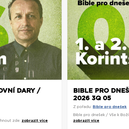
OVNÍ DARY /
BIBLE PRO DNEŠ
2026 3Q 05
Z pořadu:
Bible pro dnešek
Bible pro dnešek / Vše k Bož
áhnout zde:
zobrazit více
zobrazit více