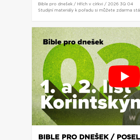
Bible pro dnešek / Hřích v církvi / 2026 3Q 04
Studijní materiály k pořadu si můžete zdarma st
BIBLE PRO DNEŠEK / POSEL