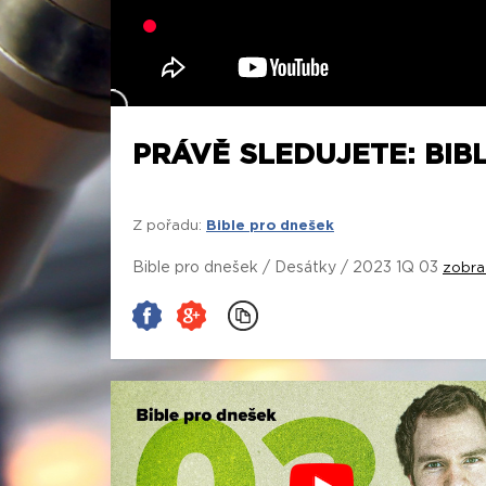
PRÁVĚ SLEDUJETE: BIBL
Z pořadu:
Bible pro dnešek
Bible pro dnešek / Desátky / 2023 1Q 03
zobra