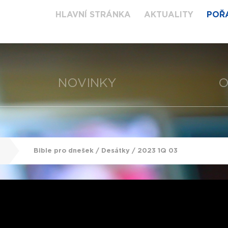
HLAVNÍ STRÁNKA
AKTUALITY
POŘ
NOVINKY
O
Bible pro dnešek / Desátky / 2023 1Q 03