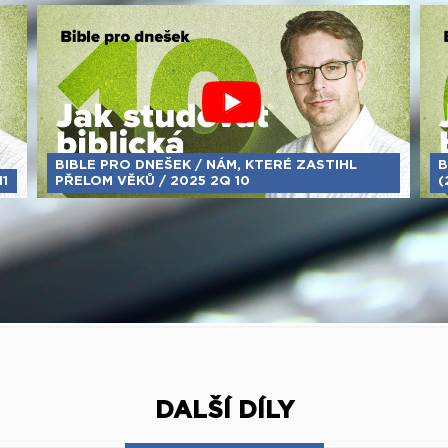
BIBLE PRO DNEŠEK / NÁM, KTERÉ ZASTIHL
B
11
PŘELOM VĚKŮ / 2025 2Q 10
(
DALŠÍ DÍLY