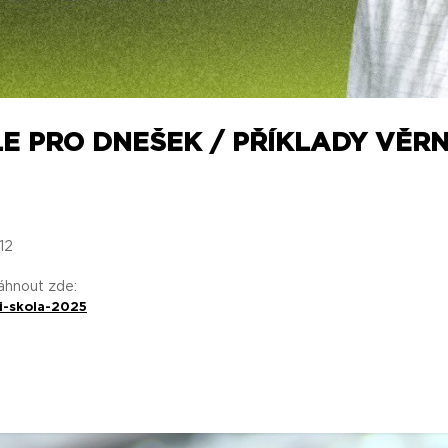
E PRO DNEŠEK / PŘÍKLADY VĚRNO
12
táhnout zde:
i-skola-2025