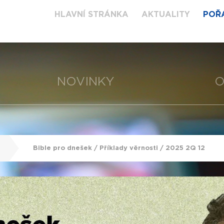
HLAVNÍ STRÁNKA
AKTUALITY
POŘ
NOVINKY
O
Bible pro dnešek / Příklady věrnosti / 2025 2Q 12