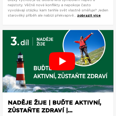
Blízký východ je už dlouhá léta symbolem napětí a
nejistoty. Věčně nové konflikty a nepokoje často
vyvolávají otázku: kam tenhle svět vlastně směřuje? Jeden
starověký příběh ale nabízí překvapivě...
zobrazit více
NADĚJE ŽIJE | BUĎTE AKTIVNÍ,
ZŮSTAŇTE ZDRAVÍ |...