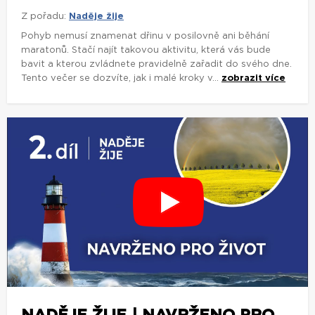
Z pořadu:
Naděje žije
Pohyb nemusí znamenat dřinu v posilovně ani běhání
maratonů. Stačí najít takovou aktivitu, která vás bude
bavit a kterou zvládnete pravidelně zařadit do svého dne.
Tento večer se dozvíte, jak i malé kroky v...
zobrazit více
NADĚJE ŽIJE | NAVRŽENO PRO