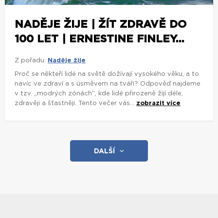
NADĚJE ŽIJE | ŽÍT ZDRAVĚ DO
100 LET | ERNESTINE FINLEY...
Z pořadu:
Naděje žije
Proč se někteří lidé na světě dožívají vysokého věku, a to
navíc ve zdraví a s úsměvem na tváři? Odpověď najdeme
v tzv. „modrých zónách“, kde lidé přirozeně žijí déle,
zdravěji a šťastněji. Tento večer vás...
zobrazit více
DALŠÍ