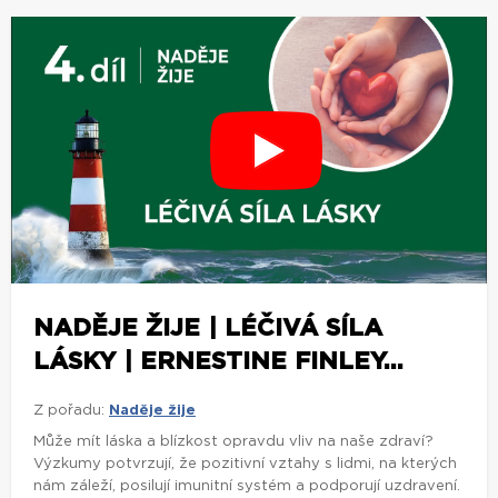
NADĚJE ŽIJE | LÉČIVÁ SÍLA
LÁSKY | ERNESTINE FINLEY...
Z pořadu:
Naděje žije
Může mít láska a blízkost opravdu vliv na naše zdraví?
Výzkumy potvrzují, že pozitivní vztahy s lidmi, na kterých
nám záleží, posilují imunitní systém a podporují uzdravení.