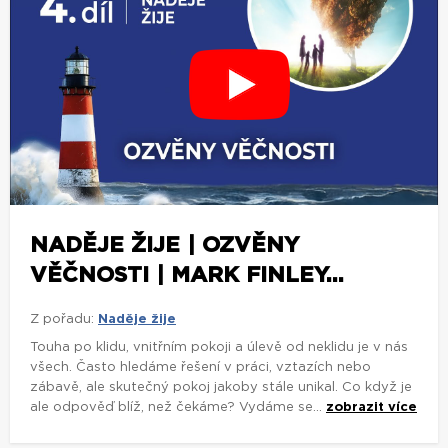
NADĚJE ŽIJE | OZVĚNY
VĚČNOSTI | MARK FINLEY...
Z pořadu:
Naděje žije
Touha po klidu, vnitřním pokoji a úlevě od neklidu je v nás
všech. Často hledáme řešení v práci, vztazích nebo
zábavě, ale skutečný pokoj jakoby stále unikal. Co když je
ale odpověď blíž, než čekáme? Vydáme se...
zobrazit více