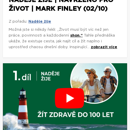
ŽIVOT | MARK FINLEY (02/10)
Z pořadu:
Naděje žije
Možná jste si někdy řekli: „Život musí být víc než jen
práce, povinnosti a každodenní
shon.“
Tahle přednáška
ukáže, že existuje cesta, jak najít cíl a žít naplno i
uprostřed chaosu dnešní doby. Inspirující...
zobrazit více