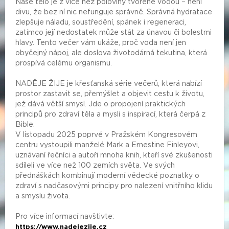
Naše tělo je z více než poloviny tvořené vodou – není
divu, že bez ní nic nefunguje správně. Správná hydratace
zlepšuje náladu, soustředění, spánek i regeneraci,
zatímco její nedostatek může stát za únavou či bolestmi
hlavy. Tento večer vám ukáže, proč voda není jen
obyčejný nápoj, ale doslova životodárná tekutina, která
prospívá celému organismu.
NADĚJE ŽIJE je křesťanská série večerů, která nabízí
prostor zastavit se, přemýšlet a objevit cestu k životu,
jež dává větší smysl. Jde o propojení praktických
principů pro zdraví těla a mysli s inspirací, která čerpá z
Bible.
V listopadu 2025 poprvé v Pražském Kongresovém
centru vystoupili manželé Mark a Ernestine Finleyovi,
uznávaní řečníci a autoři mnoha knih, kteří své zkušenosti
sdíleli ve více než 100 zemích světa. Ve svých
přednáškách kombinují moderní vědecké poznatky o
zdraví s nadčasovými principy pro nalezení vnitřního klidu
a smyslu života.
Pro více informací navštivte:
https://www.nadejezije.cz