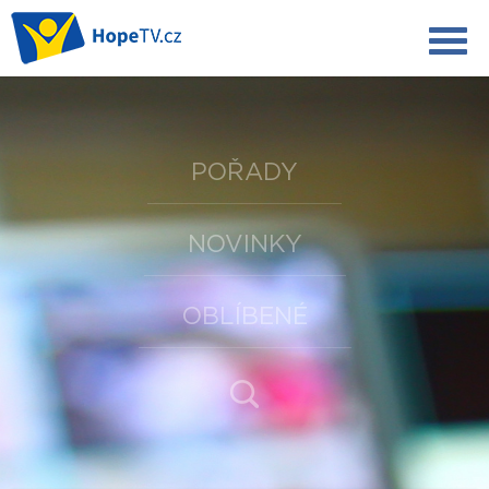
POŘADY
NOVINKY
OBLÍBENÉ