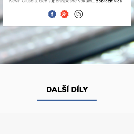
Kevin Olusola, člen superúspěšné vokální...
zobrazit více
DALŠÍ DÍLY