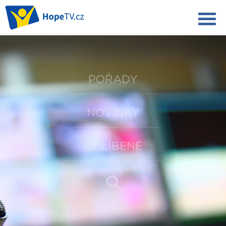
POŘADY
NOVINKY
OBLÍBENÉ