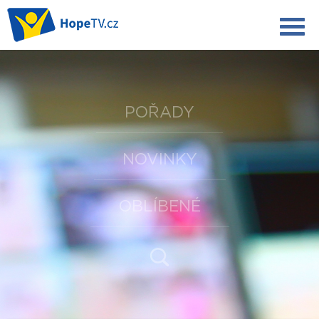
POŘADY
NOVINKY
OBLÍBENÉ