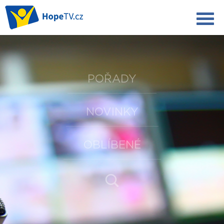
POŘADY
NOVINKY
OBLÍBENÉ