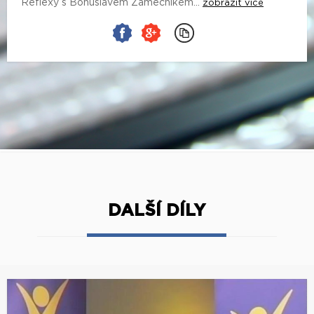
Reflexy s Bohuslavem Zámečníkem...
zobrazit více
DALŠÍ DÍLY