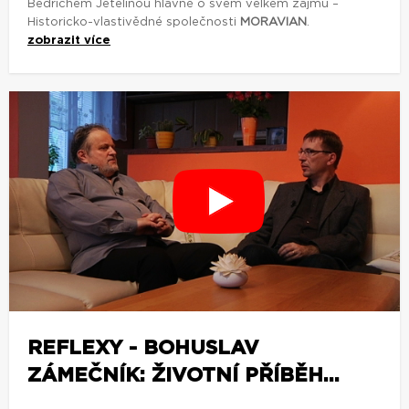
Bedřichem Jetelinou hlavně o svém velkém zájmu –
Historicko-vlastivědné společnosti
MORAVIAN
.
zobrazit více
REFLEXY - BOHUSLAV
ZÁMEČNÍK: ŽIVOTNÍ PŘÍBĚH...