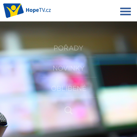
POŘADY
NOVINKY
OBLÍBENÉ