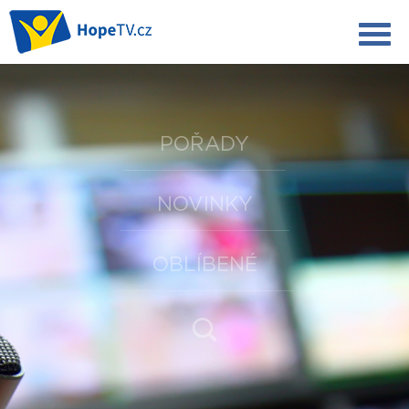
POŘADY
NOVINKY
OBLÍBENÉ