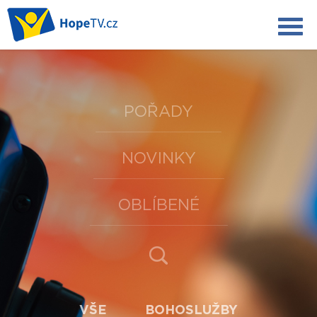
POŘADY
NOVINKY
OBLÍBENÉ
VŠE
BOHOSLUŽBY