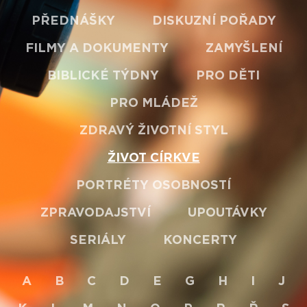
PŘEDNÁŠKY
DISKUZNÍ POŘADY
FILMY A DOKUMENTY
ZAMYŠLENÍ
BIBLICKÉ TÝDNY
PRO DĚTI
PRO MLÁDEŽ
ZDRAVÝ ŽIVOTNÍ STYL
ŽIVOT CÍRKVE
PORTRÉTY OSOBNOSTÍ
ZPRAVODAJSTVÍ
UPOUTÁVKY
SERIÁLY
KONCERTY
A
B
C
D
E
G
H
I
J