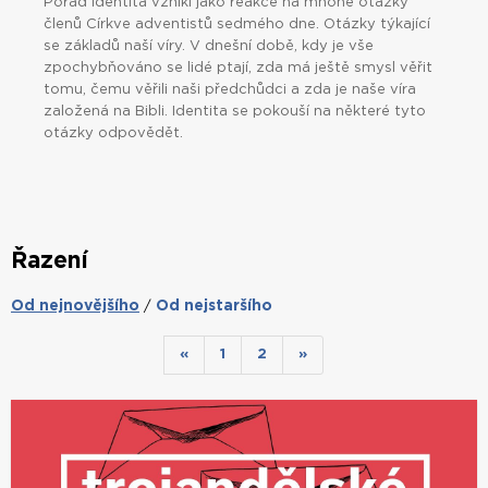
Pořad Identita vznikl jako reakce na mnohé otázky
členů Církve adventistů sedmého dne. Otázky týkající
se základů naší víry. V dnešní době, kdy je vše
zpochybňováno se lidé ptají, zda má ještě smysl věřit
tomu, čemu věřili naši předchůdci a zda je naše víra
založená na Bibli. Identita se pokouší na některé tyto
otázky odpovědět.
Řazení
Od nejnovějšího
Od nejstaršího
/
«
1
2
»