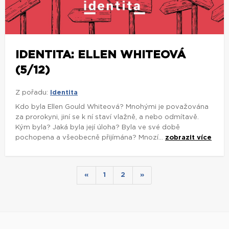
IDENTITA: ELLEN WHITEOVÁ
(5/12)
Z pořadu:
Identita
Kdo byla Ellen Gould Whiteová? Mnohými je považována
za prorokyni, jiní se k ní staví vlažně, a nebo odmítavě.
Kým byla? Jaká byla její úloha? Byla ve své době
pochopena a všeobecně přijímána? Mnozí...
zobrazit více
«
1
2
»