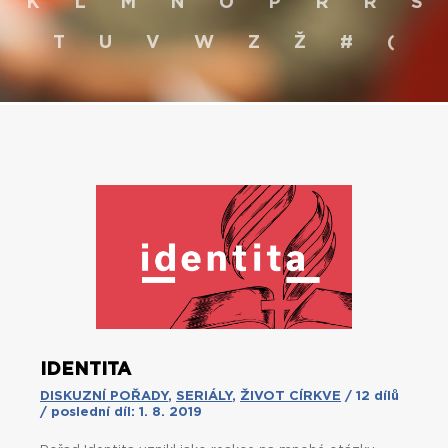
K
L
M
N
O
P
R
Ř
S
T
U
V
W
Z
Ž
#
(
IDENTITA
DISKUZNÍ POŘADY
,
SERIÁLY
,
ŽIVOT CÍRKVE
/ 12 dílů
/ poslední díl: 1. 8. 2019