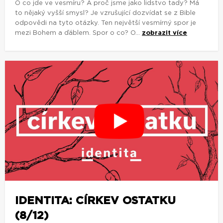
O co jde ve vesmíru? A proč jsme jako lidstvo tady? Má
to nějaký vyšší smysl? Je vzrušující dozvídat se z Bible
odpovědi na tyto otázky. Ten největší vesmírný spor je
mezi Bohem a ďáblem. Spor o co? O...
zobrazit více
IDENTITA: CÍRKEV OSTATKU
(8/12)