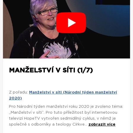
MANŽELSTVÍ V SÍTI (1/7)
Z pořadu:
Manželství v síti (Národní týden manželství
2020)
Pro Národní týden manželství roku 2020 je zvoleno téma:
„Manželství v síti“. Pro tuto příležitost byl internetovou
televizí HopeTV vytvořen sedmidílný cyklus, v němž je
společně s odborníky a teology Církve...
zobrazit více