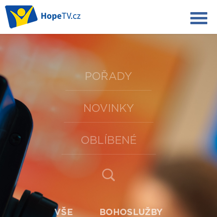
POŘADY
NOVINKY
OBLÍBENÉ
VŠE
BOHOSLUŽBY