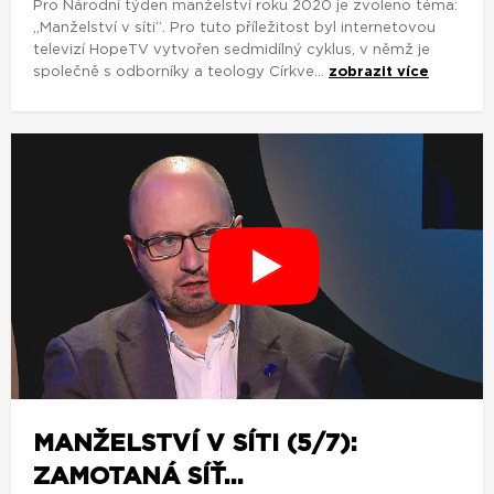
Pro Národní týden manželství roku 2020 je zvoleno téma:
„Manželství v síti“. Pro tuto příležitost byl internetovou
televizí HopeTV vytvořen sedmidílný cyklus, v němž je
společně s odborníky a teology Církve...
zobrazit více
MANŽELSTVÍ V SÍTI (5/7):
ZAMOTANÁ SÍŤ...