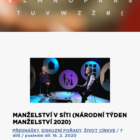
K
L
M
N
O
P
R
Ř
S
T
U
V
W
Z
Ž
#
(
MANŽELSTVÍ V SÍTI (NÁRODNÍ TÝDEN
MANŽELSTVÍ 2020)
PŘEDNÁŠKY
,
DISKUZNÍ POŘADY
,
ŽIVOT CÍRKVE
/ 7
dílů / poslední díl: 16. 2. 2020