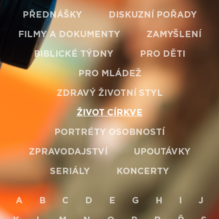
PŘEDNÁŠKY
DISKUZNÍ POŘADY
FILMY A DOKUMENTY
ZAMYŠLENÍ
BIBLICKÉ TÝDNY
PRO DĚTI
PRO MLÁDEŽ
ZDRAVÝ ŽIVOTNÍ STYL
ŽIVOT CÍRKVE
PORTRÉTY OSOBNOSTÍ
ZPRAVODAJSTVÍ
UPOUTÁVKY
SERIÁLY
KONCERTY
A
B
C
D
E
G
H
I
J