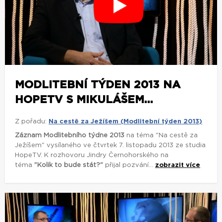
MODLITEBNÍ TÝDEN 2013 NA
HOPETV S MIKULÁŠEM...
Z pořadu:
Na cestě za Ježíšem (Modlitební týden 2013)
Záznam Modlitebního týdne 2013
na téma "Na cestě za
Ježíšem" vysílaného ve čtvrtek 7. listopadu 2013 ze studia
HopeTV. K rozhovoru Jindry Černohorského na
téma
"Kolik to bude stát?"
přijal pozvání...
zobrazit více