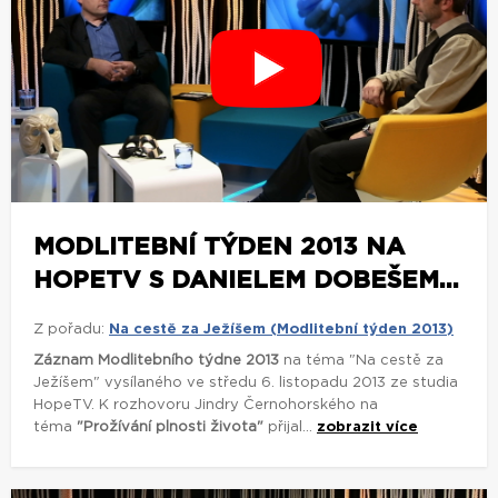
MODLITEBNÍ TÝDEN 2013 NA
HOPETV S DANIELEM DOBEŠEM...
Z pořadu:
Na cestě za Ježíšem (Modlitební týden 2013)
Záznam Modlitebního týdne 2013
na téma "Na cestě za
Ježíšem" vysílaného ve středu 6. listopadu 2013 ze studia
HopeTV. K rozhovoru Jindry Černohorského na
téma
"Prožívání plnosti života"
přijal...
zobrazit více