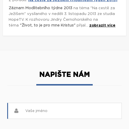
Z pořadu:
Na cestě za Ježíšem (Modlitební týden 2013)
Záznam Modlitebního týdne 2013
na téma "Na cestě za
Ježíšem" vysílaného v neděli 3. listopadu 2013 ze studia
HopeTV. K rozhovoru Jindry Černohorského na
téma
"Život, to je pro mne Kristus"
přijal...
zobrazit více
NAPIŠTE NÁM