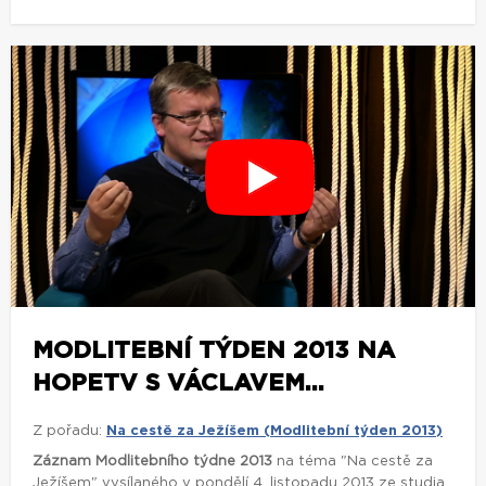
MODLITEBNÍ TÝDEN 2013 NA
HOPETV S VÁCLAVEM...
Z pořadu:
Na cestě za Ježíšem (Modlitební týden 2013)
Záznam Modlitebního týdne 2013
na téma "Na cestě za
Ježíšem" vysílaného v pondělí 4. listopadu 2013 ze studia