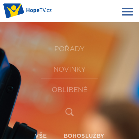
POŘADY
NOVINKY
OBLÍBENÉ
VŠE
BOHOSLUŽBY