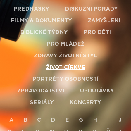
PŘEDNÁŠKY
DISKUZNÍ POŘADY
FILMY A DOKUMENTY
ZAMYŠLENÍ
BIBLICKÉ TÝDNY
PRO DĚTI
PRO MLÁDEŽ
ZDRAVÝ ŽIVOTNÍ STYL
ŽIVOT CÍRKVE
PORTRÉTY OSOBNOSTÍ
ZPRAVODAJSTVÍ
UPOUTÁVKY
SERIÁLY
KONCERTY
A
B
C
D
E
G
H
I
J