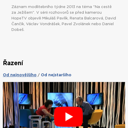
Záznam modlitebního týdne 2013 na téma "Na cestě
za Ježíšem". V sérii rozhovorů se před kamerou
HopeTV objevili Mikuláš Pavlík, Renata Balcarová, David
Čančík, Václav Vondrášek, Pavel Zvolánek nebo Daniel
Dobeš.
Řazení
Od nejnovějšího
Od nejstaršího
/