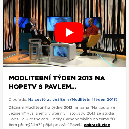
MODLITEBNÍ TÝDEN 2013 NA
HOPETV S PAVLEM...
Z pořadu:
Na cestě za Ježíšem (Modlitební týden 2013)
Záznam Modlitebního týdne 2013
na téma "Na cestě za
Ježíšem" vysílaného v úterý 5. listopadu 2013 ze studia
HopeTV. K rozhovoru Jindry Černohorského na téma
"O
čem přemýšlím?"
přijal pozvání
Pavel...
zobrazit více