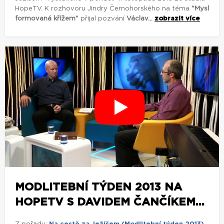
HopeTV. K rozhovoru Jindry Černohorského na téma
"Mysl
formovaná křížem"
přijal pozvání
Václav...
zobrazit více
MODLITEBNÍ TÝDEN 2013 NA
HOPETV S DAVIDEM ČANČÍKEM...