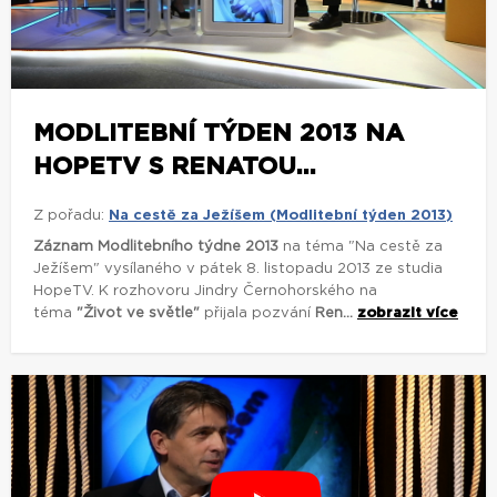
MODLITEBNÍ TÝDEN 2013 NA
HOPETV S RENATOU...
Z pořadu:
Na cestě za Ježíšem (Modlitební týden 2013)
Záznam Modlitebního týdne 2013
na téma "Na cestě za
Ježíšem" vysílaného v pátek 8. listopadu 2013 ze studia
HopeTV. K rozhovoru Jindry Černohorského na
téma
"Život ve světle"
přijala pozvání
Ren...
zobrazit více