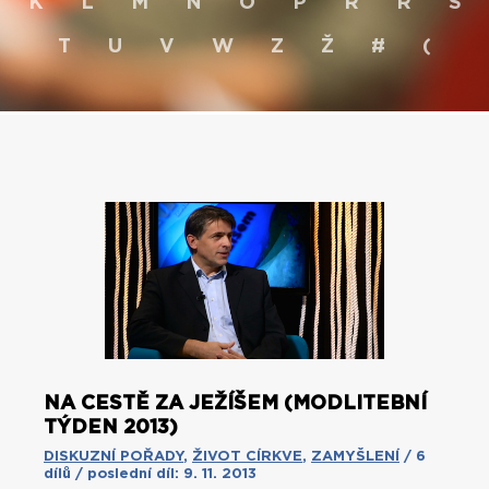
K
L
M
N
O
P
R
Ř
S
T
U
V
W
Z
Ž
#
(
NA CESTĚ ZA JEŽÍŠEM (MODLITEBNÍ
TÝDEN 2013)
DISKUZNÍ POŘADY
,
ŽIVOT CÍRKVE
,
ZAMYŠLENÍ
/ 6
dílů / poslední díl: 9. 11. 2013