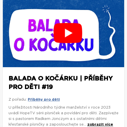
BALADA O KOČÁRKU | PŘÍBĚHY
PRO DĚTI #19
Z pořadu:
Příběhy pro děti
U příležitosti Národního týdne manželství v roce 2023
uvádí HopeTV sérii písniček a povídání pro děti. Zazpívejte
si s pastorem Radkem Jonczym a s ostatními dětmi
křesťanské písničky a zaposlouchejte se...
zobrazit více