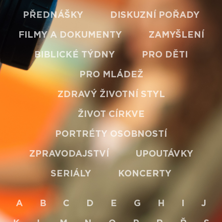
PŘEDNÁŠKY
DISKUZNÍ POŘADY
FILMY A DOKUMENTY
ZAMYŠLENÍ
BIBLICKÉ TÝDNY
PRO DĚTI
PRO MLÁDEŽ
ZDRAVÝ ŽIVOTNÍ STYL
ŽIVOT CÍRKVE
PORTRÉTY OSOBNOSTÍ
ZPRAVODAJSTVÍ
UPOUTÁVKY
SERIÁLY
KONCERTY
A
B
C
D
E
G
H
I
J