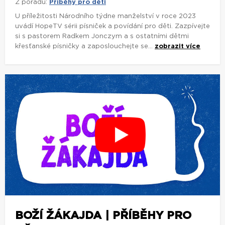
Z pořadu:
Příběhy pro děti
U příležitosti Národního týdne manželství v roce 2023
uvádí HopeTV sérii písniček a povídání pro děti. Zazpívejte
si s pastorem Radkem Jonczym a s ostatními dětmi
křesťanské písničky a zaposlouchejte se...
zobrazit více
BOŽÍ ŽÁKAJDA | PŘÍBĚHY PRO