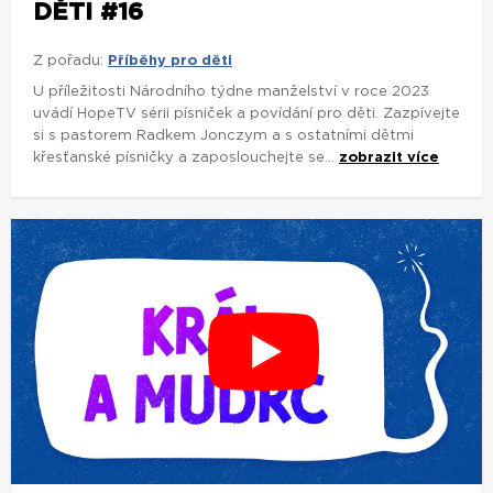
DĚTI #16
Z pořadu:
Příběhy pro děti
U příležitosti Národního týdne manželství v roce 2023
uvádí HopeTV sérii písniček a povídání pro děti. Zazpívejte
si s pastorem Radkem Jonczym a s ostatními dětmi
křesťanské písničky a zaposlouchejte se...
zobrazit více