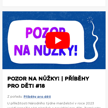
POZOR NA NŮŽKY! | PŘÍBĚHY
PRO DĚTI #18
Z pořadu:
Příběhy pro děti
U příležitosti Národního týdne manželství v roce 2023