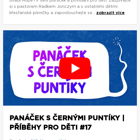
uvádí HopeTV sérii písniček a povídání pro děti. Zazpívejte
si s pastorem Radkem Jonczym a s ostatními dětmi
křesťanské písničky a zaposlouchejte se...
zobrazit více
PANÁČEK S ČERNÝMI PUNTÍKY |
PŘÍBĚHY PRO DĚTI #17