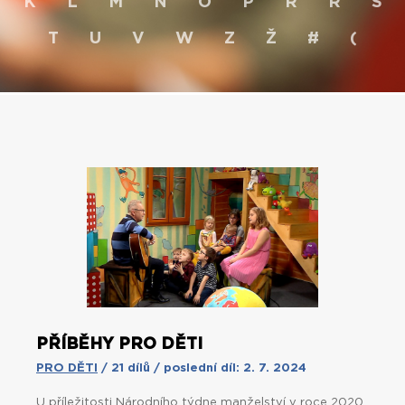
K
L
M
N
O
P
R
Ř
S
T
U
V
W
Z
Ž
#
(
PŘÍBĚHY PRO DĚTI
PRO DĚTI
/ 21 dílů / poslední díl: 2. 7. 2024
U příležitosti Národního týdne manželství v roce 2020