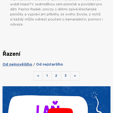
uvádí HopeTV sedmidílnou sérii písniček a povídání pro
děti. Pastor Radek Jonczy s dětmi zpívá křesťanské
písničky a vypráví jim příběhy ze svého života, z nichž
si každý může odnést poučení o kamarádství, pomoci i
odvaze.
Řazení
Od nejnovějšího
Od nejstaršího
/
«
1
2
3
»