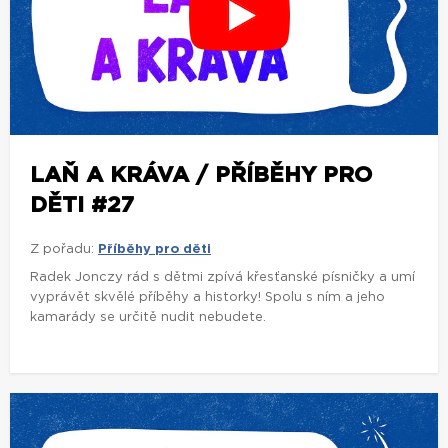
LAŇ A KRÁVA / PŘÍBĚHY PRO
DĚTI #27
Z pořadu:
Příběhy pro děti
Radek Jonczy rád s dětmi zpívá křesťanské písničky a umí
vyprávět skvělé příběhy a historky! Spolu s ním a jeho
kamarády se určitě nudit nebudete.