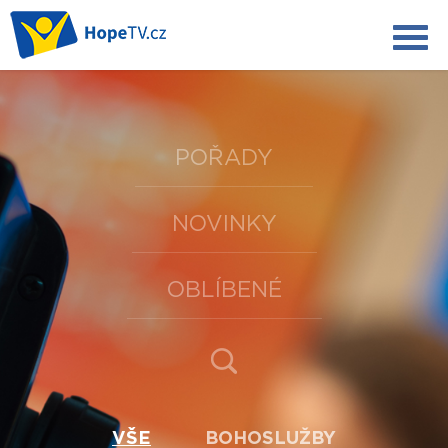
POŘADY
NOVINKY
OBLÍBENÉ
VŠE
BOHOSLUŽBY