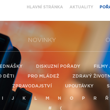
HLAVNÍ STRÁNKA
AKTUALITY
POŘ
NOVINKY
O
EDNÁŠKY
DISKUZNÍ POŘADY
FILMY
 DĚTI
PRO MLÁDEŽ
ZDRAVÝ ŽIVOTN
ZPRAVODAJSTVÍ
UPOUTÁVKY
S
I
J
K
L
M
N
O
P
R
Ř
#
(