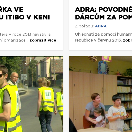
ŘKA VE
ADRA: POVODNĚ 
 ITIBO V KENI
DÁRCŮM ZA PO
Z pořadu:
ADRA
rá v roce 2013 navštívila
Ohlédnutí za pomocí humani
ní organizace...
zobrazit více
republice v červnu 2013.
zobr