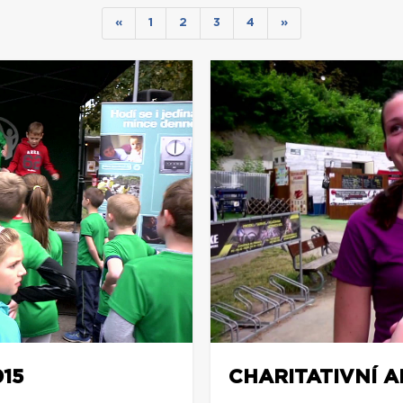
«
1
2
3
4
»
15
CHARITATIVNÍ A