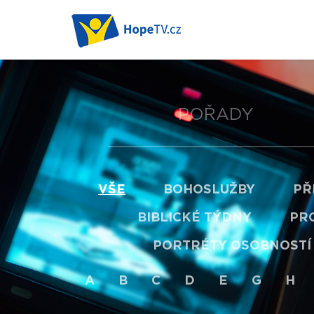
POŘADY
VŠE
BOHOSLUŽBY
PŘ
BIBLICKÉ TÝDNY
PRO
PORTRÉTY OSOBNOSTÍ
A
B
C
D
E
G
H