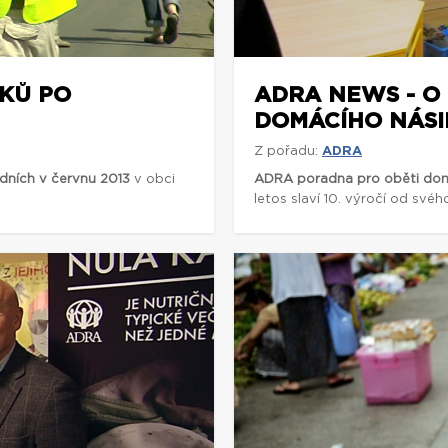
KŮ PO
ADRA NEWS - O
DOMÁCÍHO NÁSILÍ
Z pořadu:
ADRA
ních v červnu 2013
v obci
ADRA poradna pro oběti domác
letos slaví 10. výročí od svéh