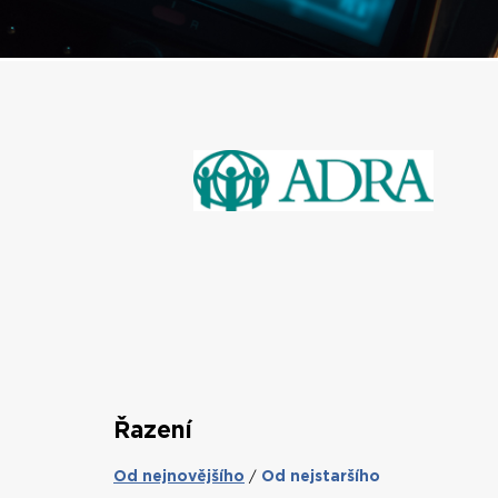
Řazení
Od nejnovějšího
Od nejstaršího
/