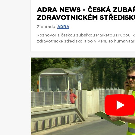
ADRA NEWS - ČESKÁ ZUBA
ZDRAVOTNICKÉM STŘEDISKU
Z pořadu:
ADRA
Rozhovor s českou zubařkou Markétou Hrubou, kte
zdravotnické středisko Itibo v Keni. To humanitár