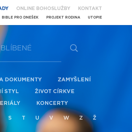
ADY
ONLINE BOHOSLUŽBY
KONTAKT
BIBLE PRO DNEŠEK
PROJEKT RODINA
UTOPIE
BLÍBENÉ
 A DOKUMENTY
ZAMYŠLENÍ
Í STYL
ŽIVOT CÍRKVE
ERIÁLY
KONCERTY
S
T
U
V
W
Z
Ž