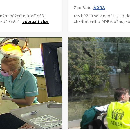
Z pořadu:
ADRA
eným běžcům, kteří přišli
125 běžců se v neděli sjelo 
zdělávání...
zobrazit více
charitativního ADRA běhu, aby