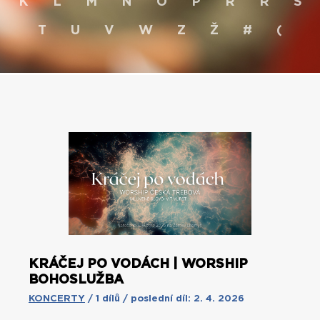
K
L
M
N
O
P
R
Ř
S
T
U
V
W
Z
Ž
#
(
KRÁČEJ PO VODÁCH | WORSHIP
BOHOSLUŽBA
KONCERTY
/ 1 dílů / poslední díl: 2. 4. 2026