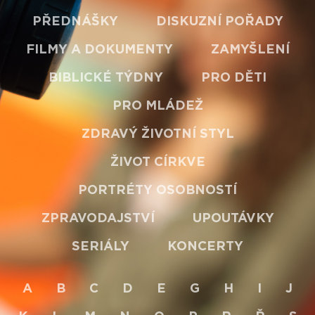
PŘEDNÁŠKY
DISKUZNÍ POŘADY
FILMY A DOKUMENTY
ZAMYŠLENÍ
BIBLICKÉ TÝDNY
PRO DĚTI
PRO MLÁDEŽ
ZDRAVÝ ŽIVOTNÍ STYL
ŽIVOT CÍRKVE
PORTRÉTY OSOBNOSTÍ
ZPRAVODAJSTVÍ
UPOUTÁVKY
SERIÁLY
KONCERTY
A
B
C
D
E
G
H
I
J