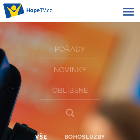
POŘADY
NOVINKY
OBLÍBENÉ
VŠE
BOHOSLUŽBY