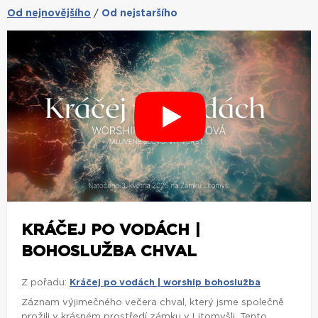
Od nejnovějšího
Od nejstaršího
/
KRÁČEJ PO VODÁCH |
BOHOSLUŽBA CHVAL
Z pořadu:
Kráčej po vodách | worship bohoslužba
Záznam výjimečného večera chval, který jsme společně
prožili v krásném prostředí zámku v Litomyšli. Tento