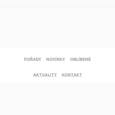
POŘADY
NOVINKY
OBLÍBENÉ
AKTUALITY
KONTAKT
© 2020 Církev adventistů s.d. Všechna práva vyhrazena.
Jsme členy mezinárodní sítě televizí
Hope Channel
. Své dotazy či