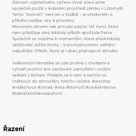
Záznam výjimečného večera chval, který jsme
společně prožili v krásném prostředí zámku v Litomyšli.
Tento "koncert" není jen o hudbě – je především o
příběhu naděje, víry a proměny.
Mluveným slovem nás provází pastor Vít Vurst, který
nám přibližuje silný biblický příběh apoštola Petra.
Společně se vracíme k momentům, které předcházely
ukřižování Ježíše Krista – k pochybnostem, selhání i
odpuštění. Příběh, který je i dnes překvapivě aktuální.
Velikonoční tématika se zde prolíná s chválami a
vytváří prostor pro zastavení, zamyšlení i osobní
setkání s Bohem. Přidejte se k nám a nechte se
vtáhnout do atmosféry tohoto večera. #worship
#velikonoce #chvaly #víra #litomyšl #ceskatrebova
#reknetetohlavnepetrovi
Řazení