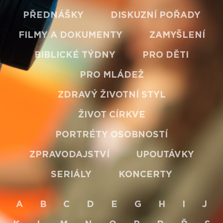
PŘEDNÁŠKY
DISKUZNÍ POŘADY
FILMY A DOKUMENTY
ZAMYŠLENÍ
BIBLICKÉ TÝDNY
PRO DĚTI
PRO MLÁDEŽ
ZDRAVÝ ŽIVOTNÍ STYL
ŽIVOT CÍRKVE
PORTRÉTY OSOBNOSTÍ
ZPRAVODAJSTVÍ
UPOUTÁVKY
SERIÁLY
KONCERTY
A
B
C
D
E
G
H
I
J