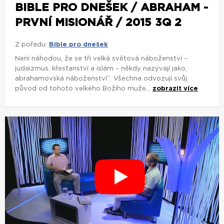
BIBLE PRO DNEŠEK / ABRAHAM -
PRVNÍ MISIONÁŘ / 2015 3Q 2
Z pořadu:
Bible pro dnešek
Není náhodou, že se tři velká světová náboženství –
judaizmus, křesťanství a islám – někdy nazývají jako,
abrahamovská náboženství“. Všechna odvozují svůj
původ od tohoto velkého Božího muže...
zobrazit více