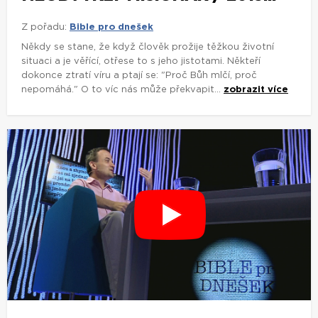
Z pořadu:
Bible pro dnešek
Někdy se stane, že když člověk prožije těžkou životní
situaci a je věřící, otřese to s jeho jistotami. Někteří
dokonce ztratí víru a ptají se: "Proč Bůh mlčí, proč
nepomáhá." O to víc nás může překvapit...
zobrazit více