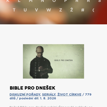
K
L
M
N
O
P
R
Ř
S
T
U
V
W
Z
Ž
#
(
BIBLE PRO DNEŠEK
DISKUZNÍ POŘADY
,
SERIÁLY
,
ŽIVOT CÍRKVE
/ 779
dílů / poslední díl: 1. 8. 2026