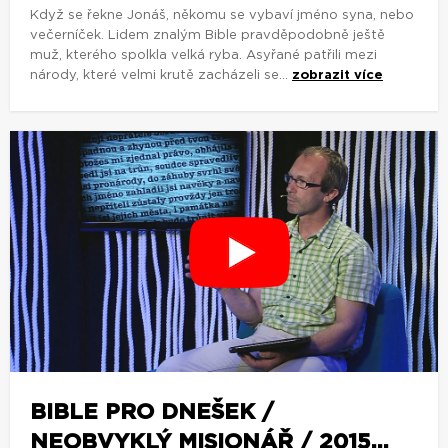
Když se řekne Jonáš, někomu se vybaví jméno syna, nebo
večerníček. Lidem znalým Bible pravděpodobně ještě
muž, kterého spolkla velká ryba. Asyřané patřili mezi
národy, které velmi krutě zacházeli se...
zobrazit více
BIBLE PRO DNEŠEK /
NEOBVYKLÝ MISIONÁŘ / 2015...