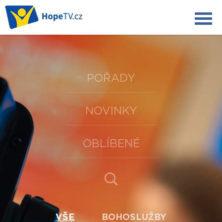
POŘADY
NOVINKY
OBLÍBENÉ
VŠE
BOHOSLUŽBY