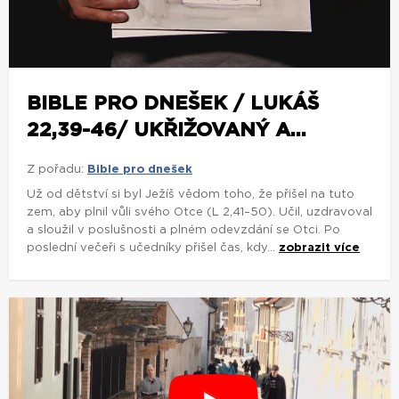
BIBLE PRO DNEŠEK / LUKÁŠ
22,39-46/ UKŘIŽOVANÝ A...
Z pořadu:
Bible pro dnešek
Už od dětství si byl Ježíš vědom toho, že přišel na tuto
zem, aby plnil vůli svého Otce (L 2,41–50). Učil, uzdravoval
a sloužil v poslušnosti a plném odevzdání se Otci. Po
poslední večeři s učedníky přišel čas, kdy...
zobrazit více