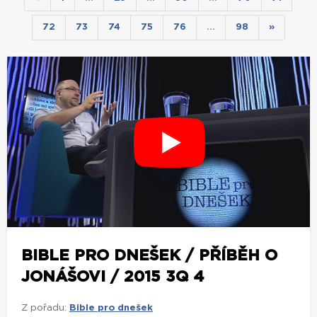
72
73
74
75
76
…
98
»
BIBLE PRO DNEŠEK / PŘÍBĚH O
JONÁŠOVI / 2015 3Q 4
Z pořadu:
Bible pro dnešek