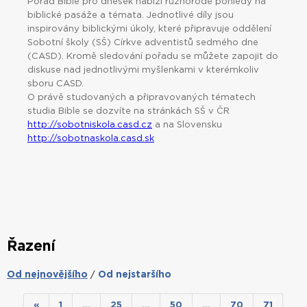
Pořad Bible pro dnešek nabízí různorodé pohledy na
biblické pasáže a témata. Jednotlivé díly jsou
inspirovány biblickými úkoly, které připravuje oddělení
Sobotní školy (SŠ) Církve adventistů sedmého dne
(CASD). Kromě sledování pořadu se můžete zapojit do
diskuse nad jednotlivými myšlenkami v kterémkoliv
sboru CASD.
O právě studovaných a připravovaných tématech
studia Bible se dozvíte na stránkách SŠ v ČR
http://sobotniskola.casd.cz
a na Slovensku
http://sobotnaskola.casd.sk
Řazení
Od nejnovějšího
Od nejstaršího
/
«
1
…
25
…
50
…
70
71