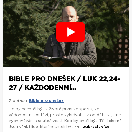
BIBLE PRO DNEŠEK / LUK 22,24-
27 / KAŽDODENNÍ...
Z pořadu:
Bible pro dnešek
Do by nechtěl být v životě první ve sportu, ve
vědomostní soutěží, prostě vyhrávat. Již od dětství jsme
vychováváni k soutěživosti. Kdo by chtěl být "B"-éčkem?
Jsou však i lidé, kteří nechtějí být za...
zobrazit více