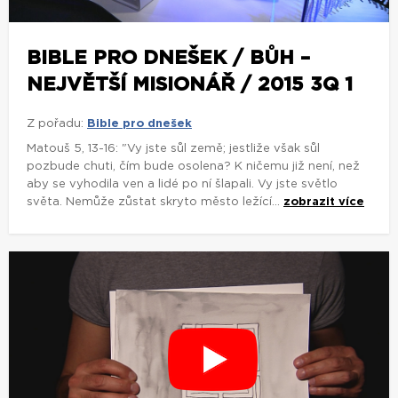
BIBLE PRO DNEŠEK / BŮH –
NEJVĚTŠÍ MISIONÁŘ / 2015 3Q 1
Z pořadu:
Bible pro dnešek
Matouš 5, 13-16: "Vy jste sůl země; jestliže však sůl
pozbude chuti, čím bude osolena? K ničemu již není, než
aby se vyhodila ven a lidé po ní šlapali. Vy jste světlo
světa. Nemůže zůstat skryto město ležící...
zobrazit více