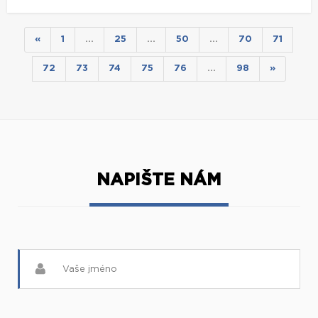
«
1
…
25
…
50
…
70
71
72
73
74
75
76
…
98
»
NAPIŠTE NÁM