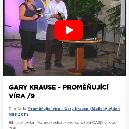
GARY KRAUSE - PROMĚŇUJÍCÍ
VÍRA /9
Z pořadu:
Proměňující víra - Gary Krause (Biblický týden
MSS 2011)
Biblický týden Moravskoslezského sdružení CASD v roce
2011