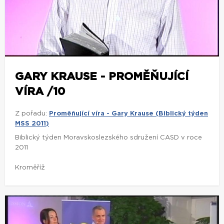
GARY KRAUSE - PROMĚŇUJÍCÍ
VÍRA /10
Z pořadu:
Proměňující víra - Gary Krause (Biblický týden
MSS 2011)
Biblický týden Moravskoslezského sdružení CASD v roce
2011
Kroměříž