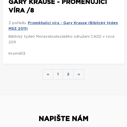
GARY KRAUSE - PROMĚŇUJÍCÍ
VÍRA /8
Z pořadu:
Proměňující víra - Gary Krause (Biblický týden
MSS 2011)
Biblický týden Moravskoslezského sdružení CASD v roce
2011
Kroměříž
«
1
2
»
NAPIŠTE NÁM