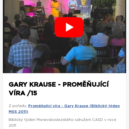
GARY KRAUSE - PROMĚŇUJÍCÍ
VÍRA /15
Z pořadu:
Proměňující víra - Gary Krause (Biblický týden
MSS 2011)
Biblický týden Moravskoslezského sdružení CASD v roce
2011