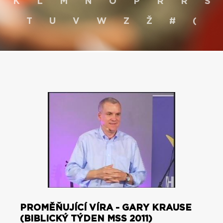
K
L
M
N
O
P
R
Ř
S
T
U
V
W
Z
Ž
#
(
PROMĚŇUJÍCÍ VÍRA - GARY KRAUSE
(BIBLICKÝ TÝDEN MSS 2011)