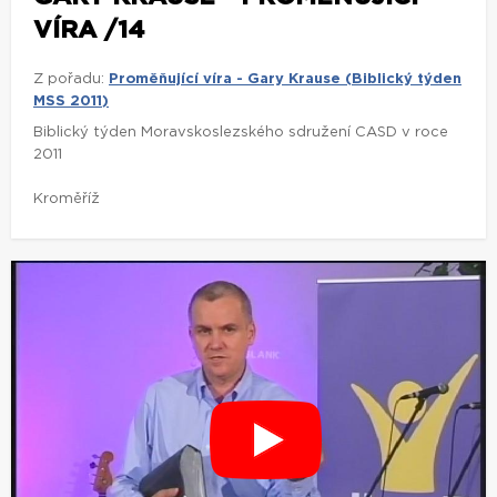
VÍRA /14
Z pořadu:
Proměňující víra - Gary Krause (Biblický týden
MSS 2011)
Biblický týden Moravskoslezského sdružení CASD v roce
2011
Kroměříž