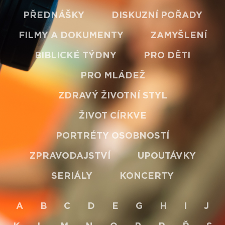
PŘEDNÁŠKY
DISKUZNÍ POŘADY
FILMY A DOKUMENTY
ZAMYŠLENÍ
BIBLICKÉ TÝDNY
PRO DĚTI
PRO MLÁDEŽ
ZDRAVÝ ŽIVOTNÍ STYL
ŽIVOT CÍRKVE
PORTRÉTY OSOBNOSTÍ
ZPRAVODAJSTVÍ
UPOUTÁVKY
SERIÁLY
KONCERTY
A
B
C
D
E
G
H
I
J