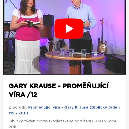
GARY KRAUSE - PROMĚŇUJÍCÍ
VÍRA /12
Z pořadu:
Proměňující víra - Gary Krause (Biblický týden
MSS 2011)
Biblický týden Moravskoslezského sdružení CASD v roce
2011