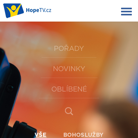
POŘADY
NOVINKY
OBLÍBENÉ
VŠE
BOHOSLUŽBY