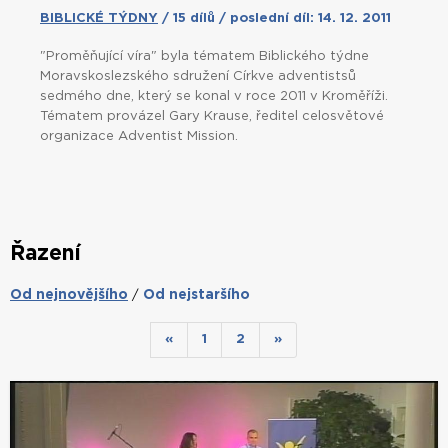
BIBLICKÉ TÝDNY
/ 15 dílů / poslední díl: 14. 12. 2011
"Proměňující víra" byla tématem Biblického týdne
Moravskoslezského sdružení Církve adventistsů
sedmého dne, který se konal v roce 2011 v Kroměříži.
Tématem provázel Gary Krause, ředitel celosvětové
organizace Adventist Mission.
Řazení
Od nejnovějšího
Od nejstaršího
/
«
1
2
»