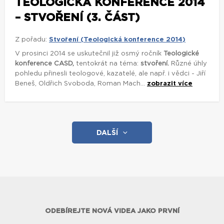
TEOLOGICKÁ KONFERENCE 2014
– STVOŘENÍ (3. ČÁST)
Z pořadu:
Stvoření (Teologická konference 2014)
V prosinci 2014 se uskutečnil již osmý ročník
Teologické
konference CASD,
tentokrát na téma:
stvoření.
Různé úhly
pohledu přinesli teologové, kazatelé, ale např. i vědci - Jiří
Beneš, Oldřich Svoboda, Roman Mach...
zobrazit více
DALŠÍ
ODEBÍREJTE NOVÁ VIDEA JAKO PRVNÍ