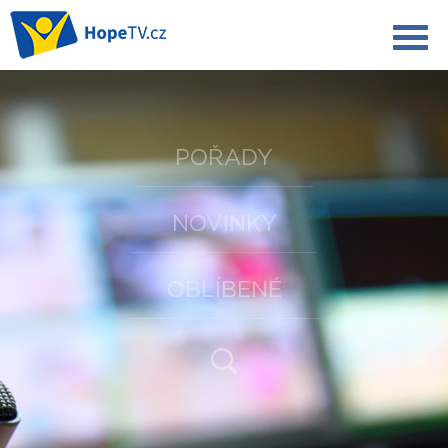
POŘADY
NOVINKY
OBLÍBENÉ