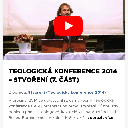
TEOLOGICKÁ KONFERENCE 2014
– STVOŘENÍ (7. ČÁST)
Z pořadu:
Stvoření (Teologická konference 2014)
V prosinci 2014 se uskutečnil již osmý ročník
Teologické
konference CASD,
tentokrát na téma:
stvoření.
Různé úhly
pohledu přinesli teologové, kazatelé, ale např. i vědci - Jiří
Beneš, Roman Mach, Vladimír Král a další.
zobrazit více