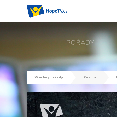
POŘADY
Všechny pořady
Realita