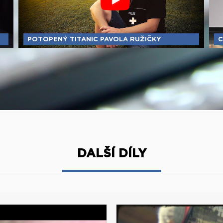
POTOPENÝ TITANIC PAVOLA RUŽIČKY
C
DALŠÍ DÍLY