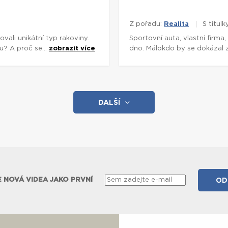
Z pořadu:
Realita
S titulk
vali unikátní typ rakoviny.
Sportovní auta, vlastní firma,
u? A proč se...
zobrazit více
dno. Málokdo by se dokázal z
DALŠÍ
 NOVÁ VIDEA JAKO PRVNÍ