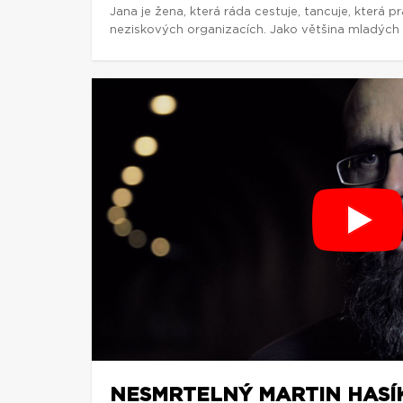
Jana je žena, která ráda cestuje, tancuje, která p
neziskových organizacích. Jako většina mladých li
NESMRTELNÝ MARTIN HASÍ