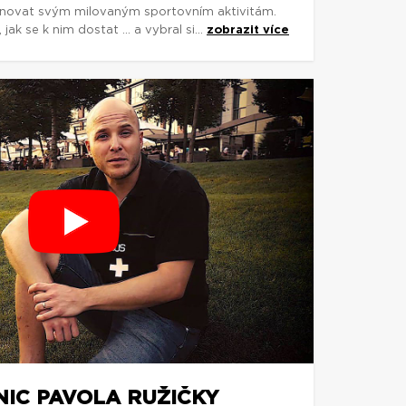
ěnovat svým milovaným sportovním aktivitám.
jak se k nim dostat ... a vybral si...
zobrazit více
NIC PAVOLA RUŽIČKY