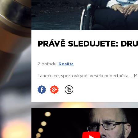
PRÁVĚ SLEDUJETE: DR
Z pořadu:
Realita
Tanečnice, sportovkyně, veselá puberťačka ... M