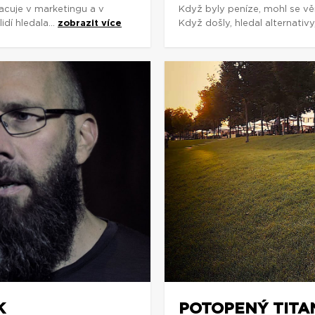
racuje v marketingu a v
Když byly peníze, mohl se v
dí hledala...
zobrazit více
Když došly, hledal alternativy, 
K
POTOPENÝ TITA