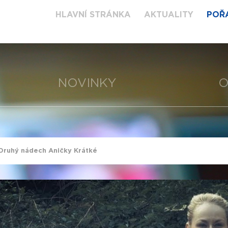
HLAVNÍ STRÁNKA
AKTUALITY
POŘ
NOVINKY
O
Druhý nádech Aničky Krátké