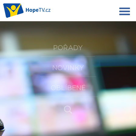
POŘADY
NOVINKY
OBLÍBENÉ