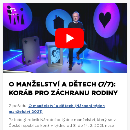
O MANŽELSTVÍ A DĚTECH (7/7):
KORÁB PRO ZÁCHRANU RODINY
Z pořadu:
O manželství a dětech (Národní týden
manželství 2021)
Patnáctý ročník Národního týdne manželství, který se v
České republice koná v týdnu od 8. do 14. 2. 2021, nese