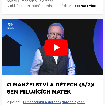
motto O manželství a dětech.
K příležitosti Národního týdne manželství...
zobrazit více
O MANŽELSTVÍ A DĚTECH (6/7):
SEN MILUJÍCÍCH MATEK
Z pořadu:
O manželství a dětech (Národní týden