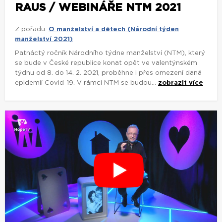
RAUS / WEBINÁŘE NTM 2021
Z pořadu:
O manželství a dětech (Národní týden
manželství 2021)
Patnáctý ročník Národního týdne manželství (NTM), který
se bude v České republice konat opět ve valentýnském
týdnu od 8. do 14. 2. 2021, proběhne i přes omezení daná
epidemií Covid-19. V rámci NTM se budou...
zobrazit více