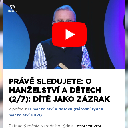
PRÁVĚ SLEDUJETE: O
MANŽELSTVÍ A DĚTECH
(2/7): DÍTĚ JAKO ZÁZRAK
Z pořadu:
O manželství a dětech (Národní týden
manželství 2021)
Patnáctý ročník Národního týdne...
zobrazit více