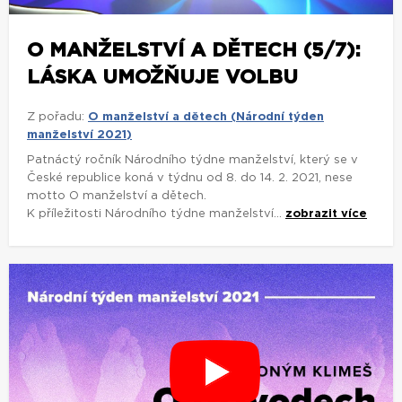
O MANŽELSTVÍ A DĚTECH (5/7):
LÁSKA UMOŽŇUJE VOLBU
Z pořadu:
O manželství a dětech (Národní týden
manželství 2021)
Patnáctý ročník Národního týdne manželství, který se v
České republice koná v týdnu od 8. do 14. 2. 2021, nese
motto O manželství a dětech.
K příležitosti Národního týdne manželství...
zobrazit více