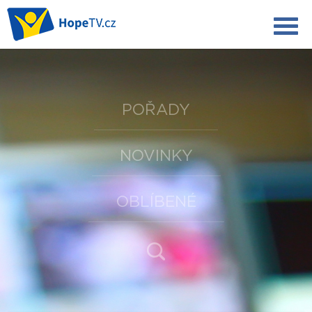
POŘADY
NOVINKY
OBLÍBENÉ