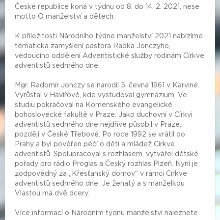
České republice koná v týdnu od 8. do 14. 2. 2021, nese
motto O manželství a dětech.
K příležitosti Národního týdne manželství 2021 nabízíme
tématická zamyšlení pastora Radka Jonczyho,
vedoucího oddělení Adventistické služby rodinám Církve
adventistů sedmého dne.
Mgr. Radomír Jonczy se narodil 5. čevna 1961 v Karviné.
Vyrůstal v Havířově, kde vystudoval gymnázium. Ve
studiu pokračoval na Komenského evangelické
bohoslovecké fakultě v Praze. Jako duchovní v Církvi
adventistů sedmého dne nejdříve působil v Praze,
později v České Třebové. Po roce 1992 se vrátil do
Prahy a byl pověřen péčí o děti a mládež Církve
adventistů. Spolupracoval s rozhlasem, vytvářel dětské
pořady pro rádio Proglas a Český rozhlas Plzeň. Nyní je
zodpovědný za „Křesťanský domov“ v rámci Církve
adventistů sedmého dne. Je ženatý a s manželkou
Vlastou má dvě dcery.
Více informací o Národním týdnu manželství naleznete