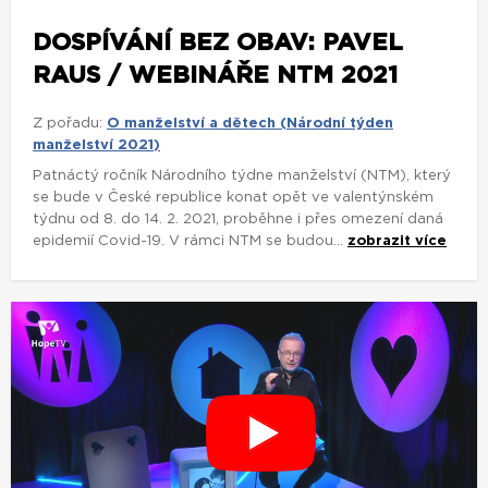
DOSPÍVÁNÍ BEZ OBAV: PAVEL
RAUS / WEBINÁŘE NTM 2021
Z pořadu:
O manželství a dětech (Národní týden
manželství 2021)
Patnáctý ročník Národního týdne manželství (NTM), který
se bude v České republice konat opět ve valentýnském
týdnu od 8. do 14. 2. 2021, proběhne i přes omezení daná
epidemií Covid-19. V rámci NTM se budou...
zobrazit více