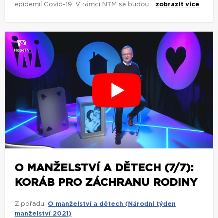
epidemií Covid-19. V rámci NTM se budou...
zobrazit více
O MANŽELSTVÍ A DĚTECH (7/7):
KORÁB PRO ZÁCHRANU RODINY
Z pořadu:
O manželství a dětech (Národní týden
manželství 2021)