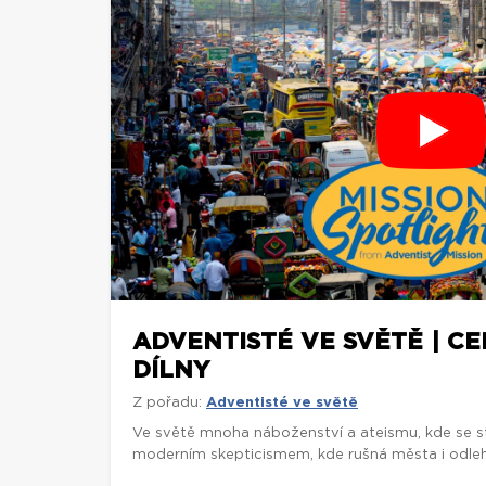
ADVENTISTÉ VE SVĚTĚ | C
DÍLNY
Z pořadu:
Adventisté ve světě
Ve světě mnoha náboženství a ateismu, kde se st
moderním skepticismem, kde rušná města i odlehl