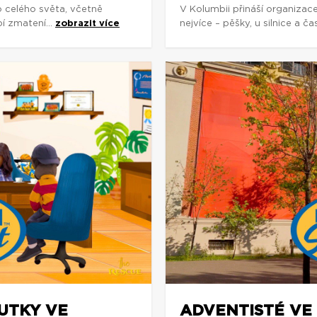
o celého světa, včetně
V Kolumbii přináší organizac
í zmatení...
zobrazit více
nejvíce – pěšky, u silnice a č
OUTKY VE
ADVENTISTÉ VE 