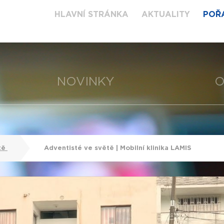
HLAVNÍ STRÁNKA
AKTUALITY
POŘ
NOVINKY
O
tě
Adventisté ve světě | Mobilní klinika LAMIS