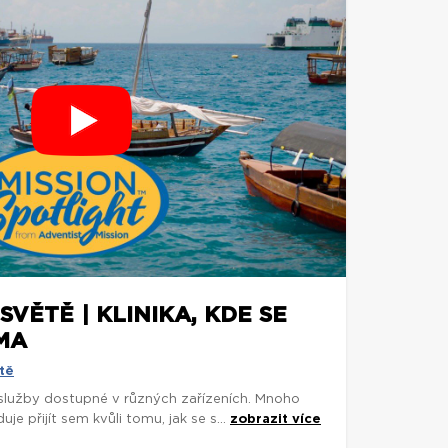
SVĚTĚ | KLINIKA, KDE SE
MA
tě
 služby dostupné v různých zařízeních. Mnoho
je přijít sem kvůli tomu, jak se s...
zobrazit více