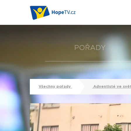
POŘADY
Všechny pořady
Adventisté ve svě