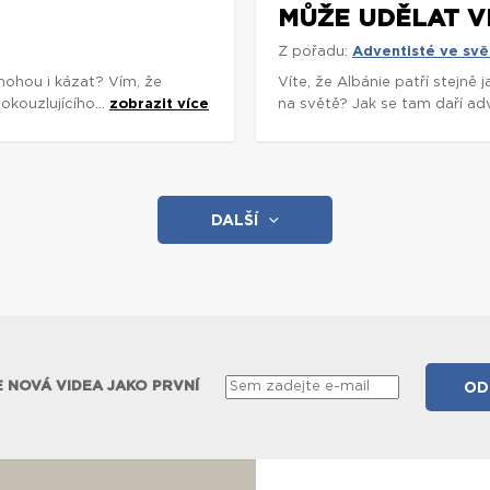
MŮŽE UDĚLAT V
Z pořadu:
Adventisté ve svě
mohou i kázat? Vím, že
Víte, že Albánie patří stejně
okouzlujícího...
zobrazit více
na světě? Jak se tam daří adv
DALŠÍ
 NOVÁ VIDEA JAKO PRVNÍ