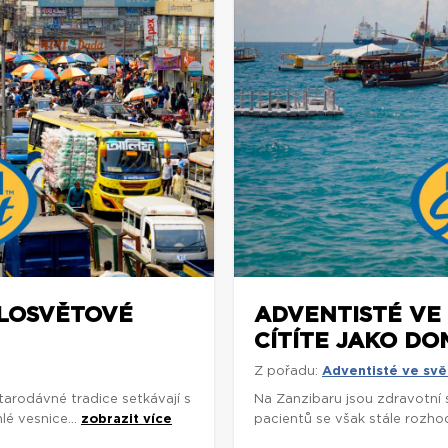
ELOSVĚTOVÉ
ADVENTISTÉ VE 
CÍTÍTE JAKO DO
Z pořadu:
Adventisté ve svě
arodávné tradice setkávají s
Na Zanzibaru jsou zdravotní
é vesnice...
zobrazit více
pacientů se však stále rozhodu