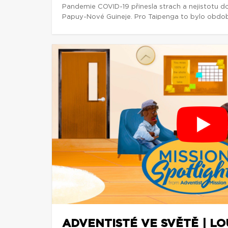
Pandemie COVID-19 přinesla strach a nejistotu d
Papuy-Nové Guineje. Pro Taipenga to bylo obdob
ADVENTISTÉ VE SVĚTĚ | L