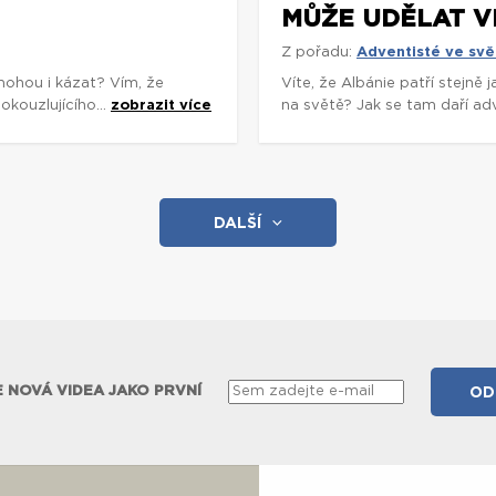
MŮŽE UDĚLAT V
Z pořadu:
Adventisté ve svě
mohou i kázat? Vím, že
Víte, že Albánie patří stejně
okouzlujícího...
zobrazit více
na světě? Jak se tam daří adv
DALŠÍ
 NOVÁ VIDEA JAKO PRVNÍ