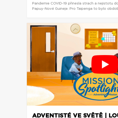
Pandemie COVID-19 přinesla strach a nejistotu d
Papuy-Nové Guineje. Pro Taipenga to bylo obdob
ADVENTISTÉ VE SVĚTĚ | L