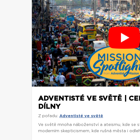
ADVENTISTÉ VE SVĚTĚ | C
DÍLNY
Z pořadu:
Adventisté ve světě
Ve světě mnoha náboženství a ateismu, kde se st
moderním skepticismem, kde rušná města i odlehl