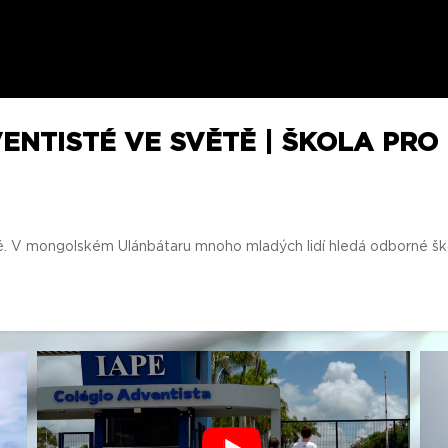
ENTISTÉ VE SVĚTĚ | ŠKOLA PRO
 V mongolském Ulánbátaru mnoho mladých lidí hledá odborné školy,