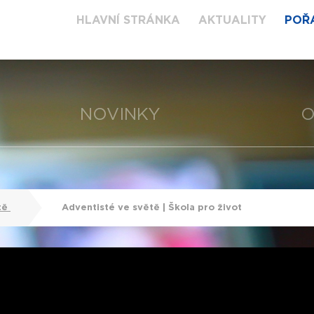
HLAVNÍ STRÁNKA
AKTUALITY
POŘ
NOVINKY
O
tě
Adventisté ve světě | Škola pro život