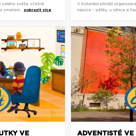
o celého světa, včetně
V Kolumbii přináší organizac
í zmatení...
zobrazit více
nejvíce – pěšky, u silnice a č
OUTKY VE
ADVENTISTÉ VE 