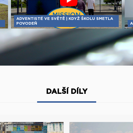
ADVENTISTÉ VE SVĚTĚ | KDYŽ ŠKOLU SMETLA
POVODEŇ
A
DALŠÍ DÍLY