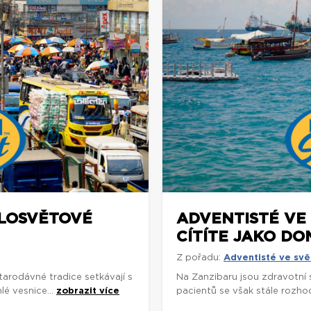
ELOSVĚTOVÉ
ADVENTISTÉ VE 
CÍTÍTE JAKO DO
Z pořadu:
Adventisté ve svě
arodávné tradice setkávají s
Na Zanzibaru jsou zdravotní
é vesnice...
zobrazit více
pacientů se však stále rozhodu