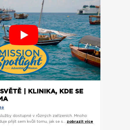
SVĚTĚ | KLINIKA, KDE SE
MA
tě
 služby dostupné v různých zařízeních. Mnoho
je přijít sem kvůli tomu, jak se s...
zobrazit více