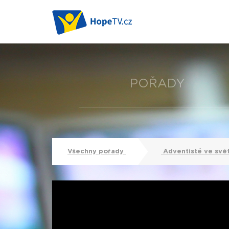
POŘADY
Všechny pořady
Adventisté ve svě