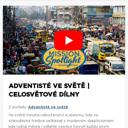
ADVENTISTÉ VE SVĚTĚ |
CELOSVĚTOVÉ DÍLNY
Z pořadu:
Adventisté ve světě
Ve světě mnoha náboženství a ateismu, kde se
starodávné tradice setkávají s moderním skepticismem,
kde rušná města i odlehlé vesnice hovoří každý jiným