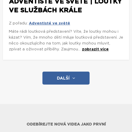
ADVENTISTÉ VE SVĚTĚ | LOUTKY
VE SLUŽBÁCH KRÁLE
Z pořadu:
Adventisté ve světě
Máte rádi loutková představení? Víte, že loutky mohou i
kázat? Vím, že mnoho dětí miluje loutková představení. Je
něco okouzlujícího na tom, jak loutky mohou mluvit,
zpívat a oživovat příběhy. Zaujmou...
zobrazit více
DALŠÍ
ODEBÍREJTE NOVÁ VIDEA JAKO PRVNÍ