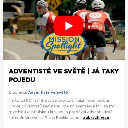
ADVENTISTÉ VE SVĚTĚ | JÁ TAKY
POJEDU
Z pořadu:
Adventisté ve světě
Na konci 90. let 19. století projížděl knižní evangelista
Církve adventistů sedmého dne na svém kole míli za mílí
rozlehlou australskou krajinou a prodával adventistické
knihy. Jmenoval se Philip Reekie. Jeho...
zobrazit více