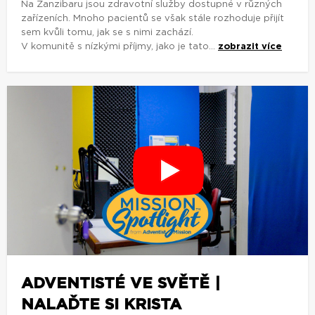
Na Zanzibaru jsou zdravotní služby dostupné v různých
zařízeních. Mnoho pacientů se však stále rozhoduje přijít
sem kvůli tomu, jak se s nimi zachází.
V komunitě s nízkými příjmy, jako je tato...
zobrazit více
ADVENTISTÉ VE SVĚTĚ |
NALAĎTE SI KRISTA