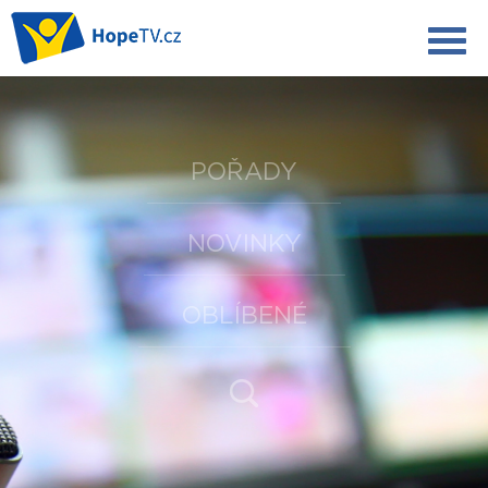
POŘADY
NOVINKY
OBLÍBENÉ