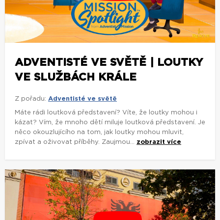
ADVENTISTÉ VE SVĚTĚ | LOUTKY
VE SLUŽBÁCH KRÁLE
Z pořadu:
Adventisté ve světě
Máte rádi loutková představení? Víte, že loutky mohou i
kázat? Vím, že mnoho dětí miluje loutková představení. Je
něco okouzlujícího na tom, jak loutky mohou mluvit,
zpívat a oživovat příběhy. Zaujmou...
zobrazit více