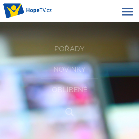
POŘADY
NOVINKY
OBLÍBENÉ