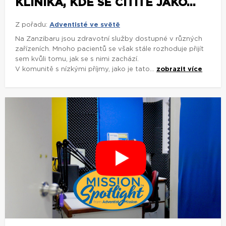
KLINIKA, KDE SE CÍTÍTE JAKO...
Z pořadu:
Adventisté ve světě
Na Zanzibaru jsou zdravotní služby dostupné v různých
zařízeních. Mnoho pacientů se však stále rozhoduje přijít
sem kvůli tomu, jak se s nimi zachází.
V komunitě s nízkými příjmy, jako je tato...
zobrazit více