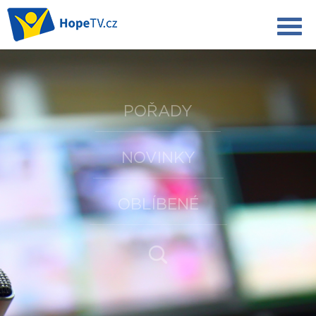
POŘADY
NOVINKY
OBLÍBENÉ