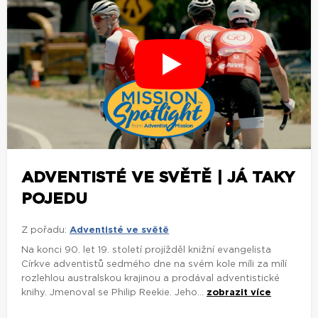
ADVENTISTÉ VE SVĚTĚ | JÁ TAKY
POJEDU
Z pořadu:
Adventisté ve světě
Na konci 90. let 19. století projížděl knižní evangelista
Církve adventistů sedmého dne na svém kole míli za mílí
rozlehlou australskou krajinou a prodával adventistické
knihy. Jmenoval se Philip Reekie. Jeho...
zobrazit více