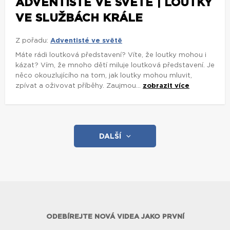
ADVENTISTÉ VE SVĚTĚ | LOUTKY
VE SLUŽBÁCH KRÁLE
Z pořadu:
Adventisté ve světě
Máte rádi loutková představení? Víte, že loutky mohou i
kázat? Vím, že mnoho dětí miluje loutková představení. Je
něco okouzlujícího na tom, jak loutky mohou mluvit,
zpívat a oživovat příběhy. Zaujmou...
zobrazit více
DALŠÍ
ODEBÍREJTE NOVÁ VIDEA JAKO PRVNÍ