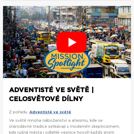
ADVENTISTÉ VE SVĚTĚ |
CELOSVĚTOVÉ DÍLNY
Z pořadu:
Adventisté ve světě
Ve světě mnoha náboženství a ateismu, kde se
starodávné tradice setkávají s moderním skepticismem,
kde rušná města i odlehlé vesnice hovoří každý jiným