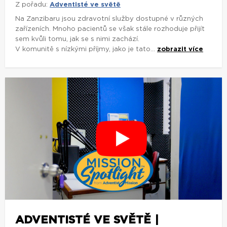
Z pořadu:
Adventisté ve světě
Na Zanzibaru jsou zdravotní služby dostupné v různých
zařízeních. Mnoho pacientů se však stále rozhoduje přijít
sem kvůli tomu, jak se s nimi zachází.
V komunitě s nízkými příjmy, jako je tato...
zobrazit více
ADVENTISTÉ VE SVĚTĚ |