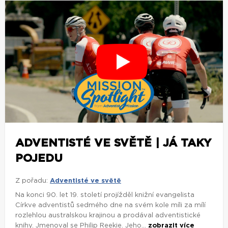
ADVENTISTÉ VE SVĚTĚ | JÁ TAKY
POJEDU
Z pořadu:
Adventisté ve světě
Na konci 90. let 19. století projížděl knižní evangelista
Církve adventistů sedmého dne na svém kole míli za mílí
rozlehlou australskou krajinou a prodával adventistické
knihy. Jmenoval se Philip Reekie. Jeho...
zobrazit více