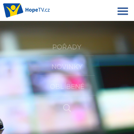
POŘADY
NOVINKY
OBLÍBENÉ