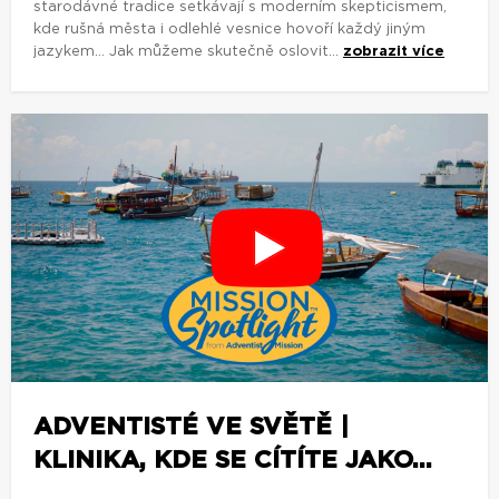
starodávné tradice setkávají s moderním skepticismem,
kde rušná města i odlehlé vesnice hovoří každý jiným
jazykem... Jak můžeme skutečně oslovit...
zobrazit více
ADVENTISTÉ VE SVĚTĚ |
KLINIKA, KDE SE CÍTÍTE JAKO...