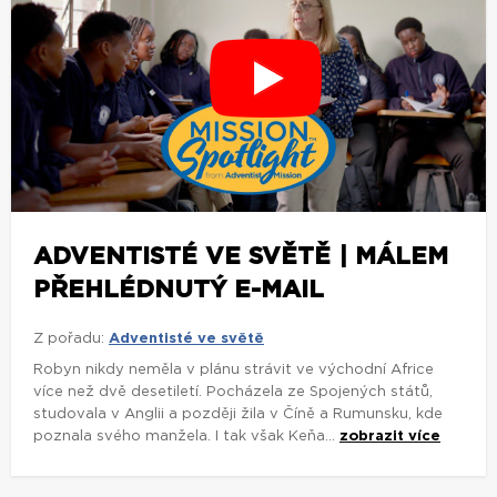
ADVENTISTÉ VE SVĚTĚ | MÁLEM
PŘEHLÉDNUTÝ E-MAIL
Z pořadu:
Adventisté ve světě
Robyn nikdy neměla v plánu strávit ve východní Africe
více než dvě desetiletí. Pocházela ze Spojených států,
studovala v Anglii a později žila v Číně a Rumunsku, kde
poznala svého manžela. I tak však Keňa...
zobrazit více