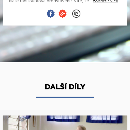
Máte rádi loutková představení? Víte, že...
zobrazit více
DALŠÍ DÍLY