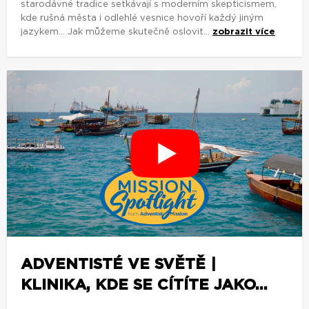
starodávné tradice setkávají s moderním skepticismem,
kde rušná města i odlehlé vesnice hovoří každý jiným
jazykem... Jak můžeme skutečně oslovit...
zobrazit více
ADVENTISTÉ VE SVĚTĚ |
KLINIKA, KDE SE CÍTÍTE JAKO...