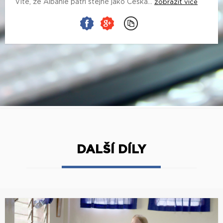
Víte, že Albánie patří stejně jako Česká...
zobrazit více
DALŠÍ DÍLY