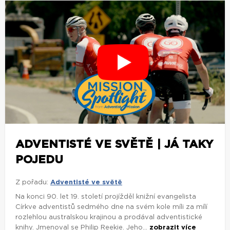
ADVENTISTÉ VE SVĚTĚ | JÁ TAKY
POJEDU
Z pořadu:
Adventisté ve světě
Na konci 90. let 19. století projížděl knižní evangelista
Církve adventistů sedmého dne na svém kole míli za mílí
rozlehlou australskou krajinou a prodával adventistické
knihy. Jmenoval se Philip Reekie. Jeho...
zobrazit více