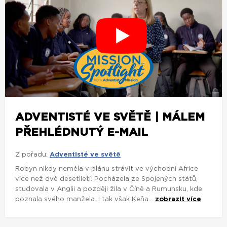
ADVENTISTÉ VE SVĚTĚ | MÁLEM
PŘEHLÉDNUTÝ E-MAIL
Z pořadu:
Adventisté ve světě
Robyn nikdy neměla v plánu strávit ve východní Africe
více než dvě desetiletí. Pocházela ze Spojených států,
studovala v Anglii a později žila v Číně a Rumunsku, kde
poznala svého manžela. I tak však Keňa...
zobrazit více