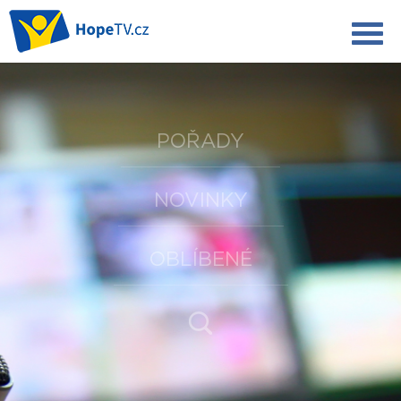
POŘADY
NOVINKY
OBLÍBENÉ