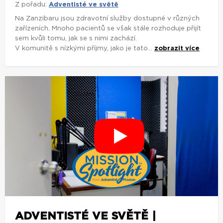
Z pořadu:
Adventisté ve světě
Na Zanzibaru jsou zdravotní služby dostupné v různých
zařízeních. Mnoho pacientů se však stále rozhoduje přijít
sem kvůli tomu, jak se s nimi zachází.
V komunitě s nízkými příjmy, jako je tato...
zobrazit více
ADVENTISTÉ VE SVĚTĚ |