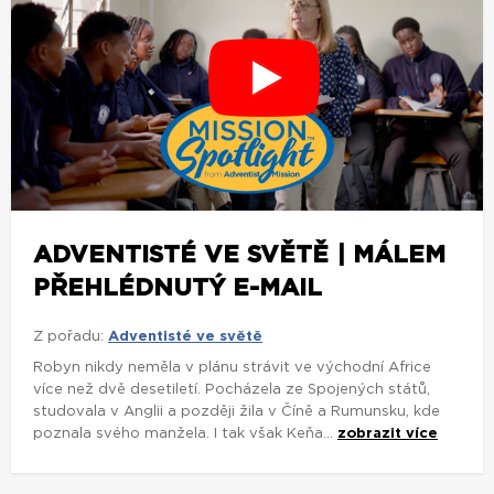
ADVENTISTÉ VE SVĚTĚ | MÁLEM
PŘEHLÉDNUTÝ E-MAIL
Z pořadu:
Adventisté ve světě
Robyn nikdy neměla v plánu strávit ve východní Africe
více než dvě desetiletí. Pocházela ze Spojených států,
studovala v Anglii a později žila v Číně a Rumunsku, kde
poznala svého manžela. I tak však Keňa...
zobrazit více