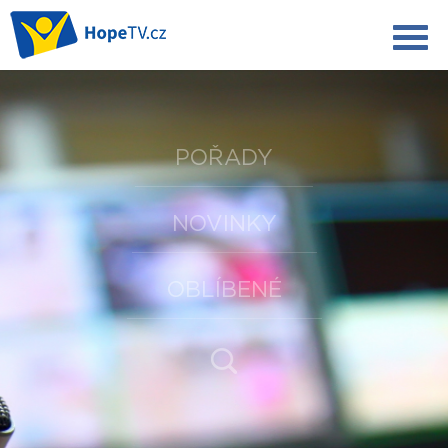
POŘADY
NOVINKY
OBLÍBENÉ