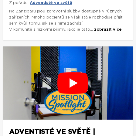
Z pořadu:
Adventisté ve světě
Na Zanzibaru jsou zdravotní služby dostupné v různých
zařízeních. Mnoho pacientů se však stále rozhoduje přijít
sem kvůli tomu, jak se s nimi zachází.
V komunitě s nízkými příjmy, jako je tato...
zobrazit více
ADVENTISTÉ VE SVĚTĚ |