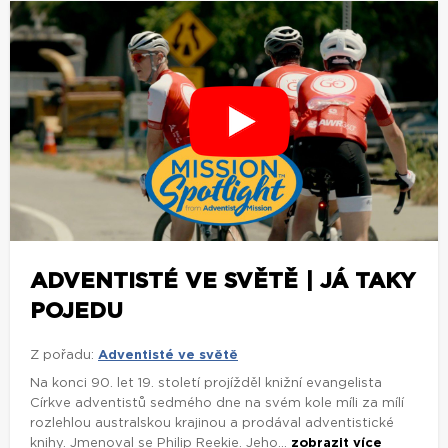
ADVENTISTÉ VE SVĚTĚ | JÁ TAKY
POJEDU
Z pořadu:
Adventisté ve světě
Na konci 90. let 19. století projížděl knižní evangelista
Církve adventistů sedmého dne na svém kole míli za mílí
rozlehlou australskou krajinou a prodával adventistické
knihy. Jmenoval se Philip Reekie. Jeho...
zobrazit více