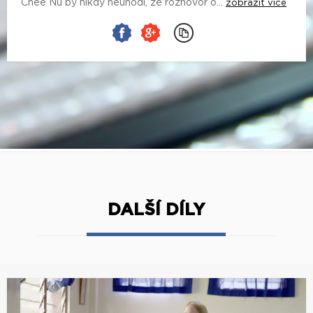
Chee Nu by nikdy neuhodl, že rozhovor o...
zobrazit více
DALŠÍ DÍLY